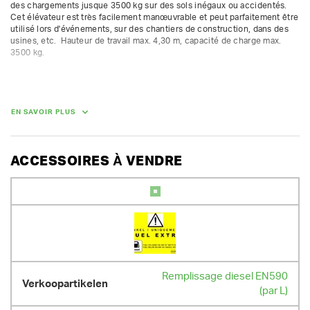
des chargements jusque 3500 kg sur des sols inégaux ou accidentés. 
Cet élévateur est très facilement manœuvrable et peut parfaitement être 
utilisé lors d'événements, sur des chantiers de construction, dans des 
usines, etc.  Hauteur de travail max. 4,30 m, capacité de charge max. 
3500 kg.

Longueur =  m

Hauteur de déchargement max. 4,73m

Capacité de charge 3500 kg

Mât : triple / translateur

EN SAVOIR PLUS
Largeur totale :  m

Longueur (fourches incl.) : 3,69 m

Hauteur (mât replié) : 2,21 m

Poids de l'appareil : 4290 kg

ACCESSOIRES À VENDRE
max 8 h au compteur par jour / 10,8 h par week-end / 40 h par semaine ; 
heures supplémentaires facturées au prorata
DIMENSIONS (L X L X H) :
260 cm x 115 cm x 221 cm
POIDS
Remplissage diesel EN590
4860.00 kg
(par L)