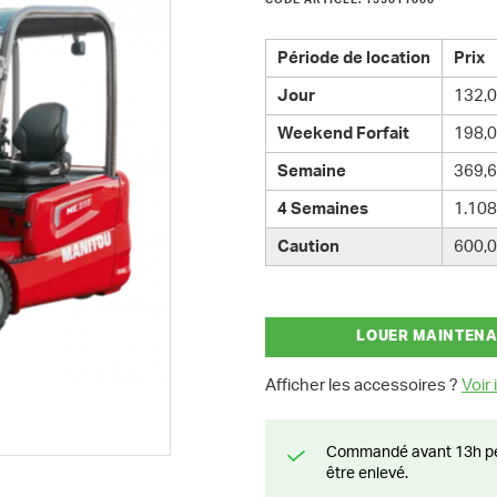
CODE ARTICLE: 155011000
Période de location
Prix
Jour
132,0
Weekend Forfait
198,0
Semaine
369,6
4 Semaines
1.108
Caution
600,0
LOUER MAINTEN
Afficher les accessoires ?
Voir i
Commandé avant 13h pendant la semaine? Livré le jour suivant ou prêt à
être enlevé.