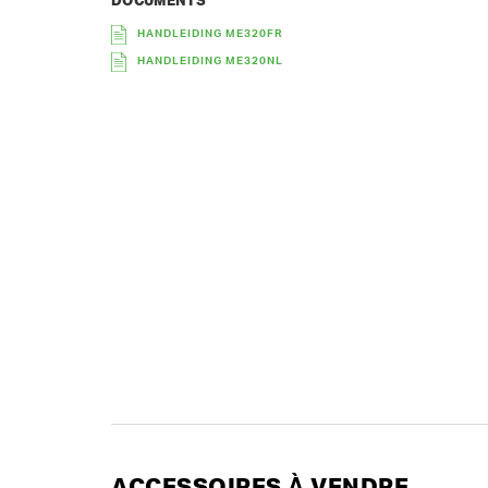
DOCUMENTS
HANDLEIDING ME320FR
HANDLEIDING ME320NL
ACCESSOIRES À VENDRE