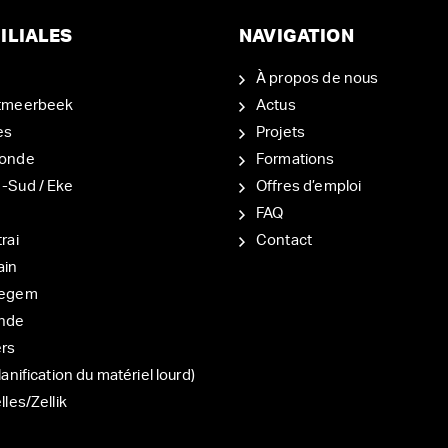
ILIALES
NAVIGATION
À propos de nous
tmeerbeek
Actus
es
Projets
onde
Formations
-Sud / Eke
Offres d’emploi
d
FAQ
rai
Contact
ain
degem
nde
ers
lanification du matériel lourd)
lles/Zellik