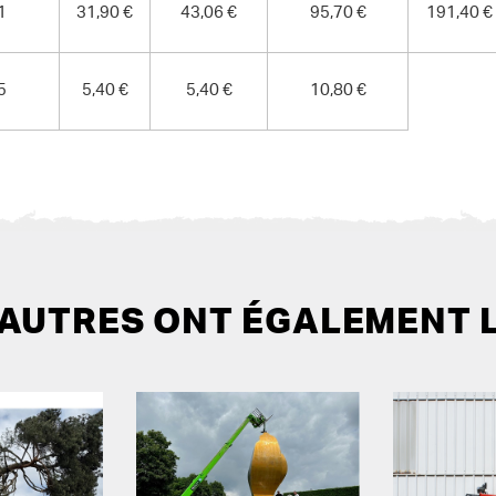
1
31,90 €
43,06 €
95,70 €
191,40 €
5
5,40 €
5,40 €
10,80 €
 AUTRES ONT ÉGALEMENT 