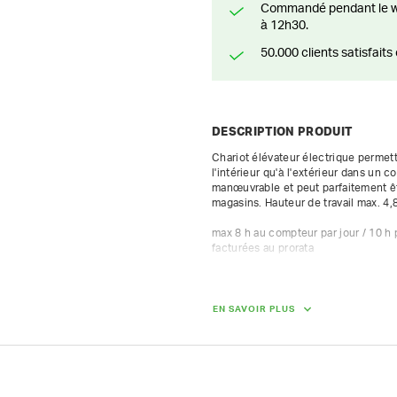
Commandé pendant le weekend? Livré ou prêt à être enlevé à partir du lundi
à 12h30.
50.000 clients satisfai
DESCRIPTION PRODUIT
Chariot élévateur électrique permet
l'intérieur qu'à l'extérieur dans un c
manœuvrable et peut parfaitement êtr
magasins. Hauteur de travail max. 4,
max 8 h au compteur par jour / 10 h
facturées au prorata
DIMENSIONS (L X L X H) :
EN SAVOIR PLUS
200 cm x 115 cm x 230 cm
POIDS
3470.00 kg