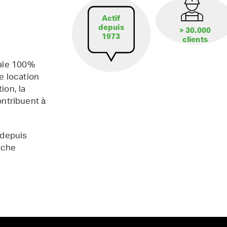
Actif
depuis
> 30.000
1973
clients
iale 100%
e location
ion, la
contribuent à
 depuis
oche