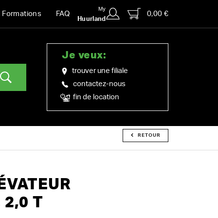
My
0,00 €
Formations
FAQ
Huurland
Je veux:
trouver une filiale
contactez-nous
fin de location
RETOUR
ÉVATEUR
2,0 T