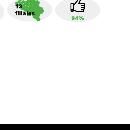
13
filiales
94%