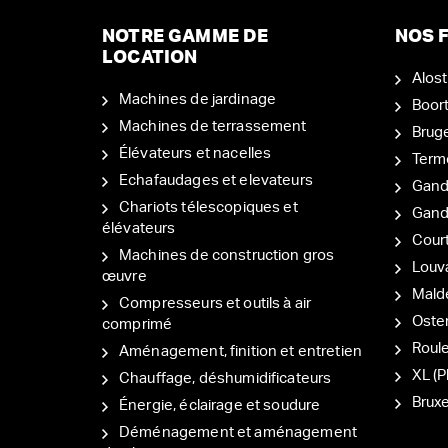
NOTRE GAMME DE
NOS F
LOCATION
Alost
Machines de jardinage
Boor
Machines de terrassement
Brug
Élévateurs et nacelles
Term
Echafaudages et elevateurs
Gand
Chariots télescopiques et
Gan
élévateurs
Court
Machines de construction gros
Louv
œuvre
Mal
Compresseurs et outils à air
Oste
comprimé
Roul
Aménagement, finition et entretien
XL (P
Chauffage, déshumidificateurs
Bruxe
Énergie, éclairage et soudure
Déménagement et aménagement