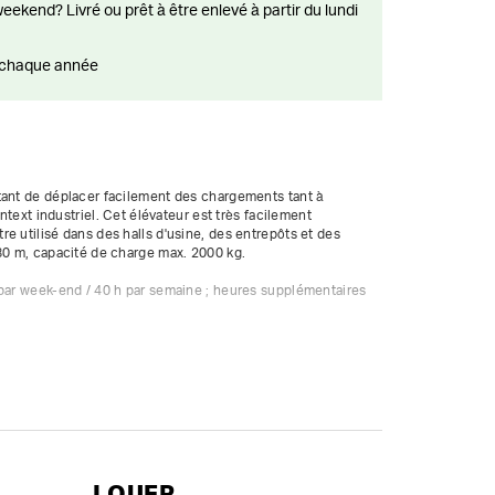
ts chaque année
tant de déplacer facilement des chargements tant à 
ontext industriel. Cet élévateur est très facilement 
e utilisé dans des halls d'usine, des entrepôts et des 
80 m, capacité de charge max. 2000 kg.

 par week-end / 40 h par semaine ; heures supplémentaires 
LOUER