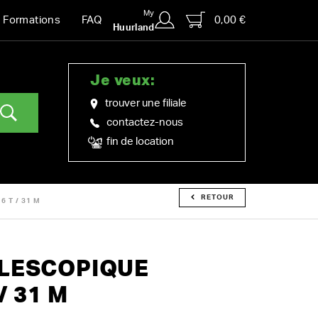
My
0,00 €
Formations
FAQ
Huurland
Je veux:
trouver une filiale
contactez-nous
fin de location
RETOUR
 T / 31 M
ÉLESCOPIQUE
/ 31 M