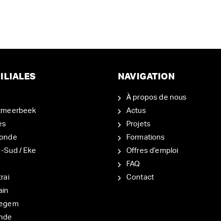
ILIALES
NAVIGATION
À propos de nous
tmeerbeek
Actus
es
Projets
onde
Formations
-Sud / Eke
Offres d’emploi
d
FAQ
rai
Contact
ain
degem
nde