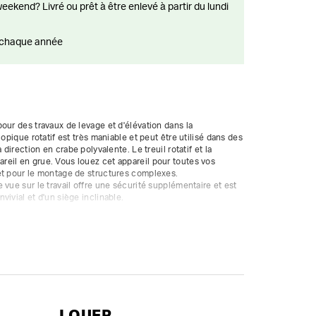
ts chaque année
our des travaux de levage et d'élévation dans la 
opique rotatif est très maniable et peut être utilisé dans des 
 direction en crabe polyvalente. Le treuil rotatif et la 
eil en grue. Vous louez cet appareil pour toutes vos 
et pour le montage de structures complexes.

vue sur le travail offre une sécurité supplémentaire et est 
ivial et d'un siège inclinable.

if qu'à des chauffeurs professionnels titulaires d'un 
ique.

500 kg
LOUER