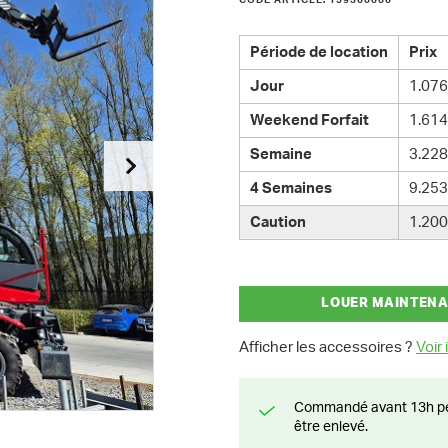
CODE ARTICLE: 159300000
Période de location
Prix
Jour
1.076
Weekend Forfait
1.614
Semaine
3.228
4 Semaines
9.253
Caution
1.200
LOUER MAINTEN
Afficher les accessoires ?
Voir i
Commandé avant 13h pendant la semaine? Livré le jour suivant ou prêt à
être enlevé.