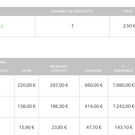
DIMENSIONS (L X L X H) :
NOMBRE DE PRODUITS
PRIX
795 cm x 253 cm x 312 cm
POIDS
L)
1
2,50 
22700.00 kg
BRE
E
WEEKEND
4
UITS
JOUR
FORFAIT
SEMAINE
SEMAINES
220,00 €
297,00 €
660,00 €
1.980,00 €
138,00 €
186,30 €
414,00 €
1.242,00 €
15,90 €
23,85 €
47,70 €
143,10 €