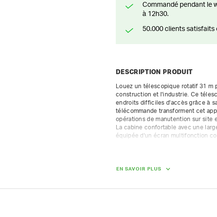
Commandé pendant le weekend? Livré ou prêt à être enlevé à partir du lundi
à 12h30.
50.000 clients satisfai
DESCRIPTION PRODUIT
Louez un télescopique rotatif 31 m p
construction et l'industrie. Ce télesc
endroits difficiles d'accès grâce à sa
télécommande transforment cet appar
opérations de manutention sur site 
La cabine confortable avec une large 
équipée d'un écran multifonction conv
Nous ne louons ce télescopique rotat
certificat de conducteur de télescop
EN SAVOIR PLUS
Hauteur de levage : 30,8 m

Capacité de charge : 6000 kg

Portée maximale : 26 ,9 m

Charge utile à hauteur maximale : 2