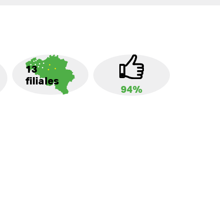
13
filiales
94%