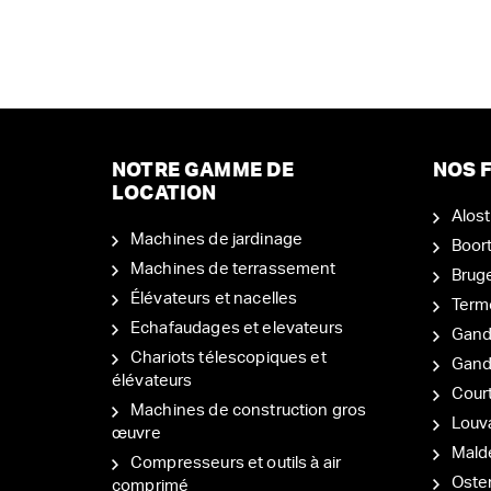
NOTRE GAMME DE
NOS F
LOCATION
Alost
Machines de jardinage
Boor
Machines de terrassement
Brug
Élévateurs et nacelles
Term
Echafaudages et elevateurs
Gand
Chariots télescopiques et
Gan
élévateurs
Court
Machines de construction gros
Louv
œuvre
Mal
Compresseurs et outils à air
Oste
comprimé