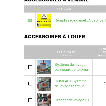
ARTICLES
Remplissage diesel EN590 (par 
ACCESSOIRES À LOUER
NOM
ARTICLES DE
D
LOCATION
PROD
Système de levage
1
panneaux de toit/mur
COMPACT Système
1
de levage toit/mur
Crochet de levage 5T
1