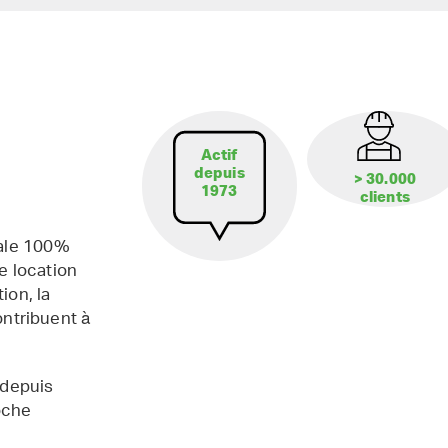
Actif
depuis
> 30.000
1973
clients
iale 100%
e location
ion, la
contribuent à
 depuis
oche