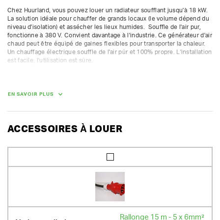
Chez Huurland, vous pouvez louer un radiateur soufflant jusqu'à 18 kW.  
La solution idéale pour chauffer de grands locaux (le volume dépend du 
niveau d'isolation) et assécher les lieux humides.  Souffle de l'air pur, 
fonctionne à 380 V. Convient davantage à l'industrie. Ce générateur d'air 
chaud peut être équipé de gaines flexibles pour transporter la chaleur. 
Un chauffage électrique souffle de l'air pûr et 100% propre. L'installation 
est facile, l'utilisation est sûre. 

(incl. prise 32 A 6 h 5 P)

max. 18 kW - 28 A - 3 x 380 V

4 positions : 

EN SAVOIR PLUS
      1. Ventilation seule

      2. 50 % - 9 kW

      3.  75 % - 13 1/2 kW

      4.  100 %  - 18 kW

ACCESSOIRES À LOUER
apport en air : 1520 m³/h

max. 15 480 kcal
DIMENSIONS (L X L X H) :
40 cm x 47 cm x 59 cm
POIDS
32.00 kg
Rallonge 15 m - 5 x 6mm²