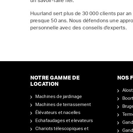
un savoir-faire fier.
Huurland sert plus de 30 000 clients par an
presque 50 ans. Nous défendons une appr
personnelle avec des conseils d'experts.
NOTRE GAMME DE
NOS F
LOCATION
Alost
Machines de jardinage
Boor
Machines de terrassement
Brug
Élévateurs et nacelles
Term
Echafaudages et elevateurs
Gand
Chariots télescopiques et
Gan