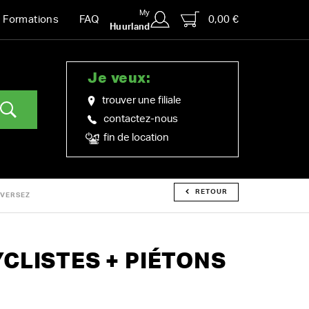
My
0,00 €
Formations
FAQ
Huurland
Je veux:
trouver une filiale
contactez-nous
fin de location
RETOUR
AVERSEZ
CLISTES + PIÉTONS