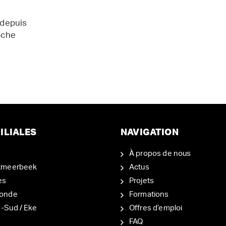
 depuis
oche
ILIALES
NAVIGATION
À propos de nous
tmeerbeek
Actus
es
Projets
onde
Formations
-Sud / Eke
Offres d’emploi
d
FAQ