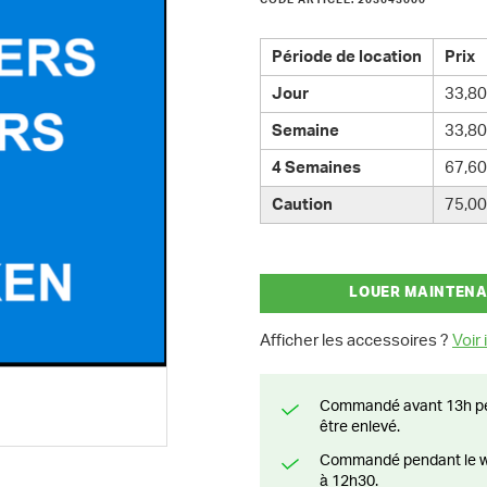
CODE ARTICLE: 203643000
Période de location
Prix
Jour
33,80
Semaine
33,80
4 Semaines
67,60
Caution
75,00
LOUER MAINTEN
Afficher les accessoires ?
Voir i
Commandé avant 13h pendant la semaine? Livré le jour suivant ou prêt à
être enlevé.
Commandé pendant le weekend? Livré ou prêt à être enlevé à partir du lundi
à 12h30.