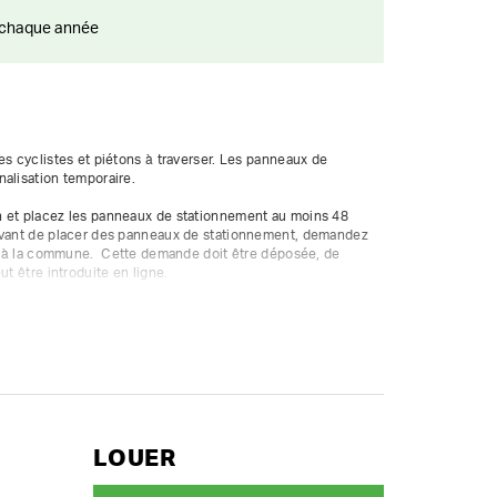
ts chaque année
es cyclistes et piétons à traverser. Les panneaux de 
alisation temporaire. 

 et placez les panneaux de stationnement au moins 48 
Avant de placer des panneaux de stationnement, demandez 
ou à la commune.  Cette demande doit être déposée, de 
t être introduite en ligne.

nneaux de signalisation ou de 5 paires de panneaux, vous 
ot sur mesure.

location de longue durée.
LOUER