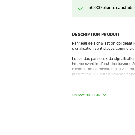
50.000 clients satisfai
DESCRIPTION PRODUIT
Panneau de signalisation obligeant l
signalisation sont placés comme sign
Louez des panneaux de signalisation
heures avant le début des travaux. 
d'abord une autorisation à la ville 
préférence, 10 jours à l'avance et peu
En cas de location d'un lot de 10 pa
bénéficiez d'une réduction de 30 %.

Nous vous composons volontiers un l
EN SAVOIR PLUS
Demandez-nous aussi nos tarifs de 
POIDS
13.00 kg