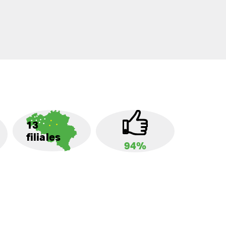
13
filiales
94%