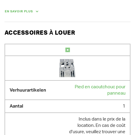
l'avance et peut être introduite en ligne.

En cas de location d'un lot de 10 panneaux de signalisation ou de 5 
EN SAVOIR PLUS
paires de panneaux, vous bénéficiez d'une réduction de 30 %.

Nous vous composons volontiers un lot sur mesure.
ACCESSOIRES À LOUER
POIDS
13.00 kg
Pied en caoutchouc pour
panneau
1
Inclus dans le prix de la
location. En cas de coût
d'usure, veuillez trouver une