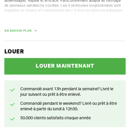
assemblages. Rapide et efficace. Particulièrement adapté au montage 
de panneaux sandwichs courbes. Les 4 ventouses longitudinales sont 
réglables en largeur et conviennent donc à tous les types de panneaux 
de toit TR et de panneaux muraux plats. Un autre avantage est que cette 
configuration ne doit être réglée qu'une seule fois. Cela contribue à un 
montage rapide.

EN SAVOIR PLUS
Ce système de levage peut être loué en ligne, mais n'est disponible 
qu'au dépôt Huurland XL de Nazareth.

Capacité de levage : 160-200 kg

LOUER
Longueur maximale des panneaux de toit : 8 m

Longueur maximale des panneaux muraux : 10 m

Poids mort : 80-85 kg

LOUER MAINTENANT
Circuit de vide : double
DIMENSIONS (L X L X H) :
Commandé avant 13h pendant la semaine? Livré le
100 cm x 50 cm x 120 cm
jour suivant ou prêt à être enlevé.
POIDS
Commandé pendant le weekend? Livré ou prêt à être
150.00 kg
enlevé à partir du lundi à 12h30.
50.000 clients satisfaits chaque année