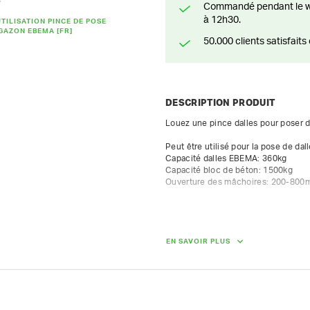
S
Commandé pendant le weekend? Livré ou prêt à être enlevé à partir du lundi
à 12h30.
TILISATION PINCE DE POSE
GAZON EBEMA [FR]
50.000 clients satisfai
DESCRIPTION PRODUIT
Louez une pince dalles pour poser des
Peut être utilisé pour la pose de 
Capacité dalles EBEMA: 360kg

Capacité bloc de béton: 1500kg

Ouverture des mâchoires: 200-80
DIMENSIONS (L X L X H) :
120 cm x 86.50 cm x 47 cm
EN SAVOIR PLUS
POIDS
100.00 kg