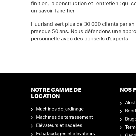
finition, la construction et l'entretien ; qui 
un savoir-faire fier.
Huurland sert plus de 30 000 clients par an
presque 50 ans. Nous défendons une appr
personnelle avec des conseils d'experts.
NOTRE GAMME DE
NOS F
LOCATION
Alost
Machines de jardinage
Boor
Machines de terrassement
Brug
Élévateurs et nacelles
Term
Echafaudages et elevateurs
Gand