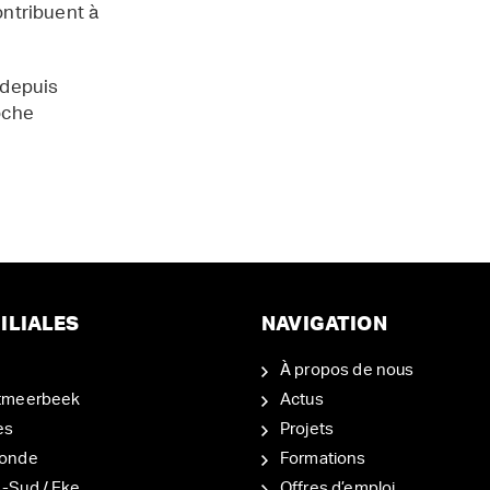
contribuent à
 depuis
oche
ILIALES
NAVIGATION
À propos de nous
tmeerbeek
Actus
es
Projets
onde
Formations
-Sud / Eke
Offres d’emploi