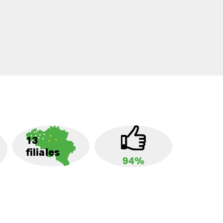
13
filiales
94%