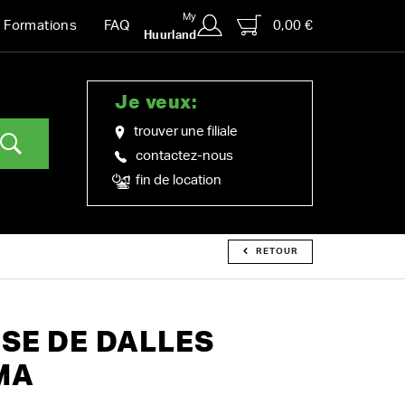
My
0,00 €
Formations
FAQ
Huurland
Je veux:
trouver une filiale
contactez-nous
fin de location
RETOUR
OSE DE DALLES
MA