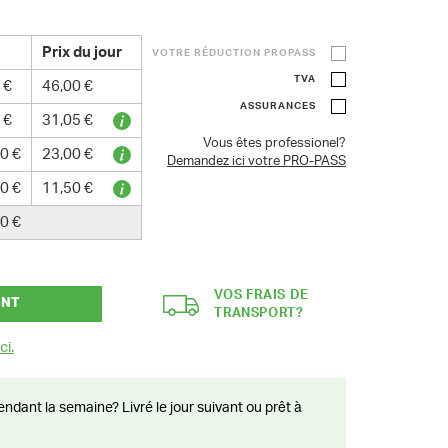
Prix du jour
VOTRE RÉDUCTION PROPASS
TVA
 €
46,00 €
ASSURANCES
 €
31,05 €
Vous êtes professionel?
0 €
23,00 €
Demandez ici votre PRO-PASS
0 €
11,50 €
0 €
VOS FRAIS DE
ANT
TRANSPORT?
ci.