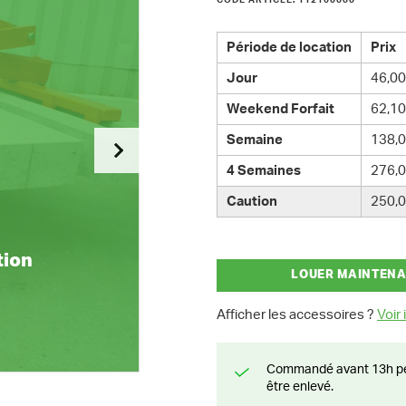
CODE ARTICLE: 112160000
Période de location
Prix
Jour
46,00
Weekend Forfait
62,10
Semaine
138,0
4 Semaines
276,0
Caution
250,0
tion
LOUER MAINTEN
Afficher les accessoires ?
Voir i
Commandé avant 13h pendant la semaine? Livré le jour suivant ou prêt à
être enlevé.