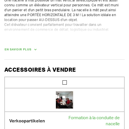
Une nacelle à mât possède un mât vertical télescopique et est aussi 
connu comme un élévateur vertical pour personnes. Ce mât est muni 
d'un panier et d'un petit bras pendulaire. La nacelle à mât peut ainsi 
atteindre une PORTÉE HORIZONTALE DE 3 M ! La solution idéale en 
location pour passer AU-DESSUS d'un objet.

Cet élévateur convient parfaitement pour travailler dans un 
environnement de commerce de détail, logistique ou industriel. 

Les nacelles peuvent être louées pour de courtes durées.  Pour de 
longues durées, nous proposons des réductions supplémentaires.

EN SAVOIR PLUS
Caractéristiques techniques :

- hauteur de travail 10 m

- hauteur de la plate-forme 8 m

- portée horizontale 3 m

ACCESSOIRES À VENDRE
- mât ENTIÈREMENT tournant donc rotation à 360° !

- plate-forme 70 x 99 cm

- capacité de levage 200 kg

- poids 2760 kg

- moteurs CA donc roule TRÈS facilement
DIMENSIONS (L X L X H) :
265 cm x 100 cm x 199 cm
Formation à la conduite de
POIDS
nacelle