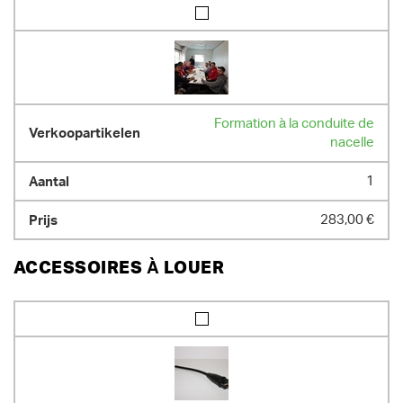
- largeur 79 cm

- hauteur 175 cm

- capacité de levage 230 kg

- poids 835 kg
DIMENSIONS (L X L X H) :
140 cm x 79 cm x 175 cm
Formation à la conduite de
POIDS
nacelle
835.00 kg
1
283,00 €
ACCESSOIRES À LOUER