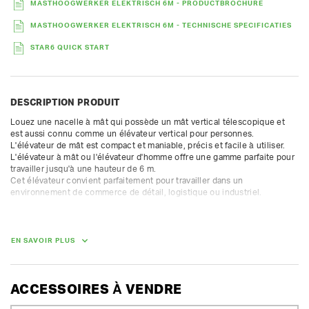
MASTHOOGWERKER ELEKTRISCH 6M - PRODUCTBROCHURE
MASTHOOGWERKER ELEKTRISCH 6M - TECHNISCHE SPECIFICATIES
STAR6 QUICK START
DESCRIPTION PRODUIT
Louez une nacelle à mât qui possède un mât vertical télescopique et 
est aussi connu comme un élévateur vertical pour personnes. 
L'élévateur de mât est compact et maniable, précis et facile à utiliser. 
L'élévateur à mât ou l'élévateur d'homme offre une gamme parfaite pour 
travailler jusqu'à une hauteur de 6 m.

Cet élévateur convient parfaitement pour travailler dans un 
environnement de commerce de détail, logistique ou industriel. 

Les nacelles peuvent être louées pour de courtes durées.  Pour de 
longues durées, nous proposons des réductions supplémentaires.

EN SAVOIR PLUS
Caractéristiques techniques :

- hauteur de travail 5,8 m

- hauteur de la plate-forme 3,8 m

- plate-forme 77 x 138 cm

ACCESSOIRES À VENDRE
- longueur 140 cm
