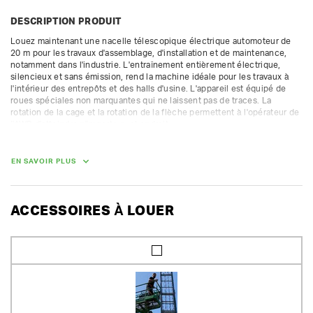
DESCRIPTION PRODUIT
Louez maintenant une nacelle télescopique électrique automoteur de 
20 m pour les travaux d'assemblage, d'installation et de maintenance, 
notamment dans l'industrie. L'entraînement entièrement électrique, 
silencieux et sans émission, rend la machine idéale pour les travaux à 
l'intérieur des entrepôts et des halls d'usine. L'appareil est équipé de 
roues spéciales non marquantes qui ne laissent pas de traces. La 
rotation de la cage et la rotation de la flèche permettent à l'opérateur de 
l'AWP d'atteindre n'importe quel endroit.

L'appareil est loué avec sa transmission 4 roues motrices, des atouts sur 
les terrains accidentés.

EN SAVOIR PLUS
La location des plaques de roulage est recommandée pour les travaux 
sur terrain meuble ou marécageux.

Entraînement électrique (batterie)

ACCESSOIRES À LOUER
hauteur de travail max. 20 m

hauteur max. de la plate-forme 18,2 m

portée horizontale max. 11,5 m

capacité de levage 230 kg

dimensions de la plate-forme 2,44 x 0,91 x 1,1 m
DIMENSIONS (L X L X H) :