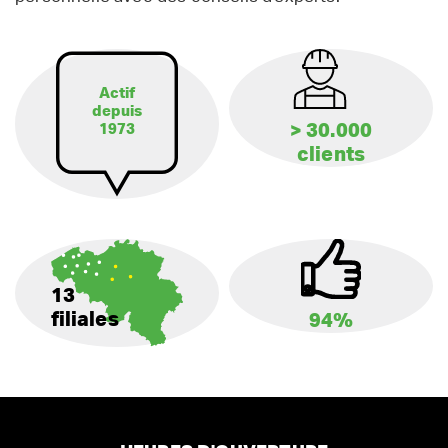
Actif
depuis
> 30.000
1973
clients
13
filiales
94%