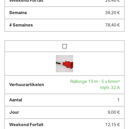
26,46 €
39,20 €
78,40 €
Rallonge 15 m - 5 x 6mm²
triph. 32 A
1
9,00 €
12,15 €