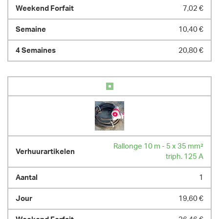
7,02 €
10,40 €
20,80 €
Rallonge 10 m - 5 x 35 mm²
triph. 125 A
1
19,60 €