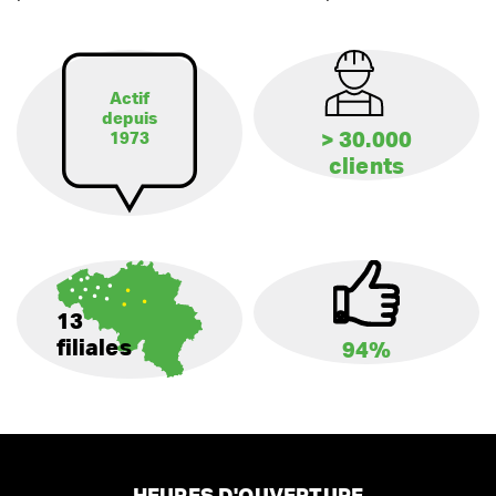
Actif
depuis
> 30.000
1973
clients
13
filiales
94%