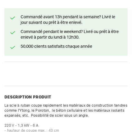
Commandé avant 13h pendant la semaine? Livré le
jour suivant ou prêt à être enlevé.
Commandé pendant le weekend? Livré ou prêt à être
enlevé à partir du lundi à 12h30.
50.000 clients satisfaits chaque année
DESCRIPTION PRODUIT
La scie à ruban coupe rapidement les matériaux de construction tendres 
comme l'Ytong, le Poroton,  le béton cellulaire et les matériaux isolants 
expansés, etc.  Possibilité de scier sous un angle.

220 V - 1,3 kW - 6 A

- hauteur de coupe max. : 43 cm
