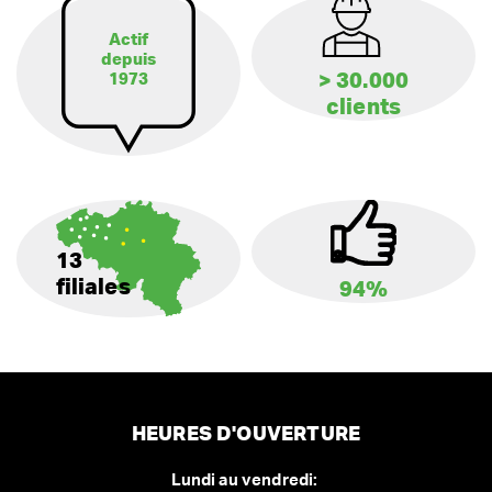
Actif
depuis
> 30.000
1973
clients
13
filiales
94%
HEURES D'OUVERTURE
Lundi au vendredi: