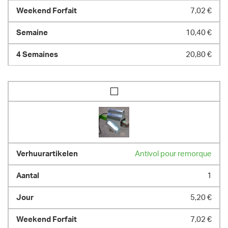
7,02 €
10,40 €
20,80 €
Antivol pour remorque
1
5,20 €
7,02 €