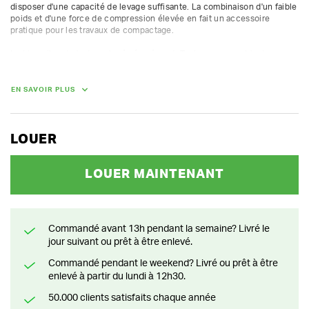
disposer d'une capacité de levage suffisante. La combinaison d'un faible 
poids et d'une force de compression élevée en fait un accessoire 
pratique pour les travaux de compactage. 

Le bloc vibrant n'est pas loué séparément. Toujours en combinaison 
avec une pelle de chez Huurland.

Suspension : CW05

EN SAVOIR PLUS
Plaque supérieure : 400 x 700 mm

Poids sans plaque supérieure : 150 kg

Force centrifuge : 632 kg

Fréquence : 2200 tr/min

LOUER
Pression de travail : 140-180 bar
LOUER MAINTENANT
POIDS
350.00 kg
Commandé avant 13h pendant la semaine? Livré le
jour suivant ou prêt à être enlevé.
Commandé pendant le weekend? Livré ou prêt à être
enlevé à partir du lundi à 12h30.
50.000 clients satisfaits chaque année