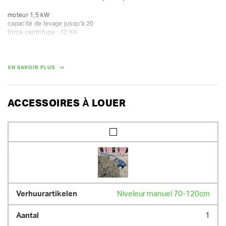
moteur 1,5 kW 

capacité de levage jusqu'à 20

force centrifuge : 12 KN
DIMENSIONS (L X L X H) :
EN SAVOIR PLUS
82 cm x 38 cm x 56 cm
POIDS
50.00 kg
ACCESSOIRES À LOUER
Niveleur manuel 70-120cm
1