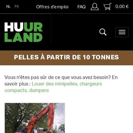
0,00 €
NL
FR
Offres d’emploi
FAQ
PELLES À PARTIR DE 10 TONNES
Vous n'êtes pas sûr de ce que vous avez besoin? En
savoir plus :
Louer des minipelles, chargeurs
compacts, dumpers