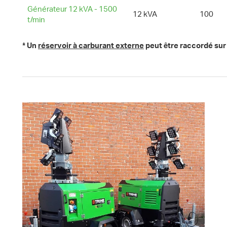
Générateur 12 kVA - 1500
12 kVA
100
t/min
Générateur 20 kVA
18 kVA
100
* Un
réservoir à carburant externe
peut être raccordé sur
Générateur 35 kVA
30 kV
A
330
Générateur 45 kVA
36 kV
A
330
Générateur 60 kVA
60 kVA
288
Générateur 100 kVA
100 kVA
592