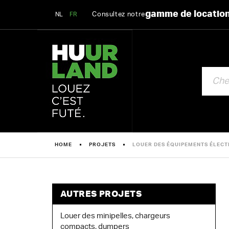
gamme de locatio
Consultez notre
NL
FR
CHERCHE
HOME
PROJETS
LOUER DES ÉQUIPEMENTS ÉLECTR
AUTRES PROJETS
Louer des minipelles, chargeurs
compacts, dumpers