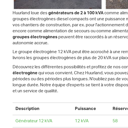
Huurland loue des
générateurs de 2 à 100 kVA
comme alime
groupes électrogènes diesel compacts ont une puissance m
vos chantiers de construction, par ex. pour l'actionnement d
encore comme alimentation de secours ou comme alimentatio
groupes électrogènes
peuvent être raccordés à un réservo
autonomie accrue.
Le groupe électrogène 12 kVA peut être accroché à une remo
livrons les groupes électrogènes de plus de 20 kVA sur plac
Découvrez les différentes possibilités et profitez de nos c
électrogène
qui vous convient. Chez Huurland, vous pouve
périodes ou des périodes plus longues. N'oubliez pas de vou
longue durée. Notre équipe d'experts se tient à votre dispos
et un service de qualité.
Description
Puissance
Réservo
Générateur 12 kVA
12 kVA
58