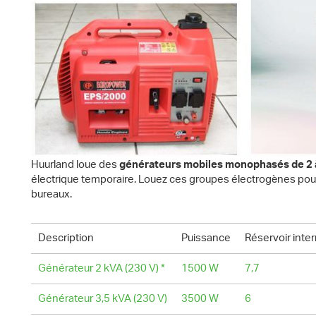
Huurland loue des
générateurs mobiles monophasés de 2 
électrique temporaire. Louez ces groupes électrogènes pou
bureaux.
Description
Puissance
Réservoir inter
Générateur 2 kVA (230 V) *
1500 W
7,7
Générateur 3,5 kVA (230 V)
3500 W
6