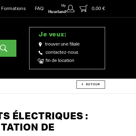
My
0,00 €
Formations
FAQ
Huurland
Je veux:
trouver une filiale
contactez-nous
fin de location
RETOUR
S ÉLECTRIQUES :
TATION DE