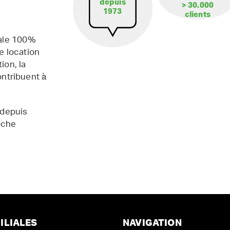
depuis
> 30.000
1973
clients
iale 100%
e location
ion, la
contribuent à
 depuis
oche
ILIALES
NAVIGATION