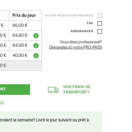
Prix du jour
VOTRE RÉDUCTION PROPASS
TVA
 €
96,00 €
ASSURANCES
0 €
64,80 €
Vous êtes professionel?
0 €
64,00 €
Demandez ici votre PRO-PASS
0 €
40,00 €
0 €
VOS FRAIS DE
ANT
TRANSPORT?
ci.