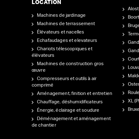
LOCATION
Alost
Machines de jardinage
Boor
Machines de terrassement
Brug
Élévateurs et nacelles
Term
Echafaudages et elevateurs
Gand
Chariots télescopiques et
Gan
élévateurs
Court
Machines de construction gros
Louv
œuvre
Mal
Compresseurs et outils à air
Oste
comprimé
Roul
Aménagement, finition et entretien
XL (P
Chauffage, déshumidificateurs
Bruxe
Énergie, éclairage et soudure
Déménagement et aménagement
de chantier