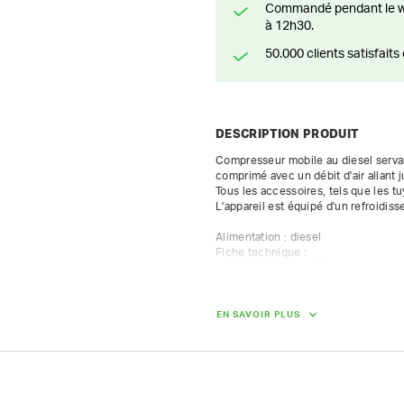
Commandé pendant le weekend? Livré ou prêt à être enlevé à partir du lundi
à 12h30.
50.000 clients satisfai
DESCRIPTION PRODUIT
Compresseur mobile au diesel servant 
comprimé avec un débit d'air allant 
Tous les accessoires, tels que les tuy
L'appareil est équipé d'un refroidisse
Alimentation : diesel

Fiche technique :

- débit d'air émis : 5000 L/min

- pression : 7 bar

- 2 sorties d'air 3/4", 1 x 1"

- max 8 h au compteur par jour / 10
EN SAVOIR PLUS
facturées au prorata à 1/8e du tarif j
DIMENSIONS (L X L X H) :
388 cm x 155 cm x 135 cm