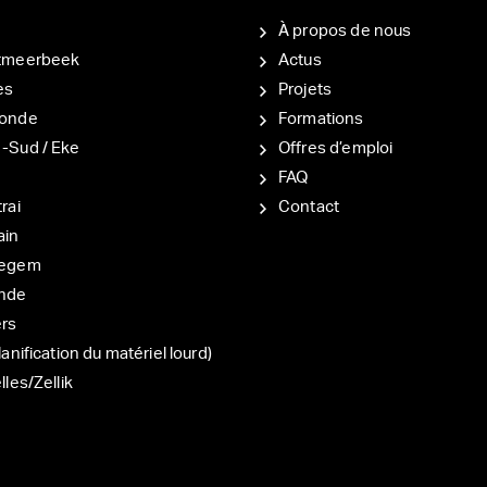
À propos de nous
tmeerbeek
Actus
es
Projets
onde
Formations
-Sud / Eke
Offres d’emploi
d
FAQ
rai
Contact
ain
degem
nde
ers
lanification du matériel lourd)
lles/Zellik