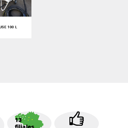
USE 100 L
13
filiales