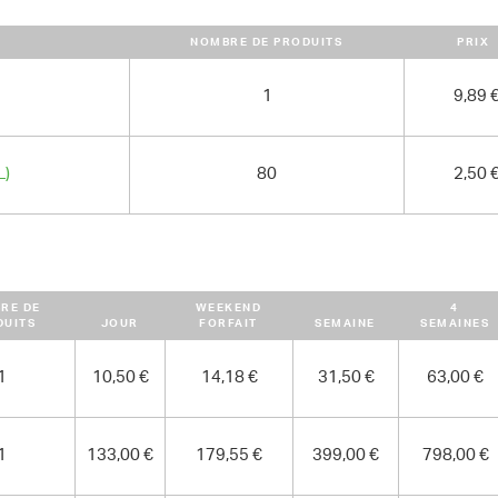
POIDS
NOMBRE DE PRODUITS
PRIX
995.00 kg
1
9,89 
L)
80
2,50 
RE DE
WEEKEND
4
DUITS
JOUR
FORFAIT
SEMAINE
SEMAINES
1
10,50 €
14,18 €
31,50 €
63,00 €
1
133,00 €
179,55 €
399,00 €
798,00 €