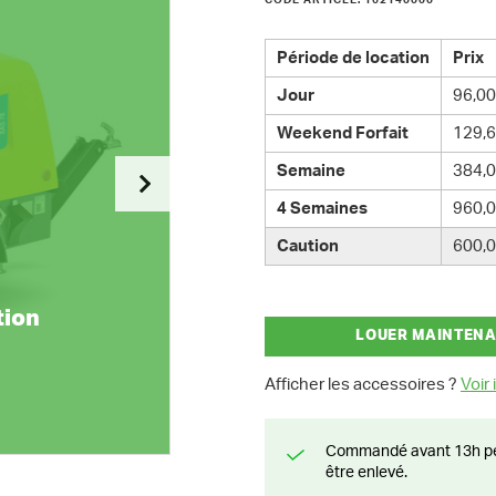
CODE ARTICLE: 162140000
Période de location
Prix
Jour
96,00
Weekend Forfait
129,6
Semaine
384,0
4 Semaines
960,0
Caution
600,0
tion
LOUER MAINTEN
Afficher les accessoires ?
Voir i
Commandé avant 13h pendant la semaine? Livré le jour suivant ou prêt à
être enlevé.