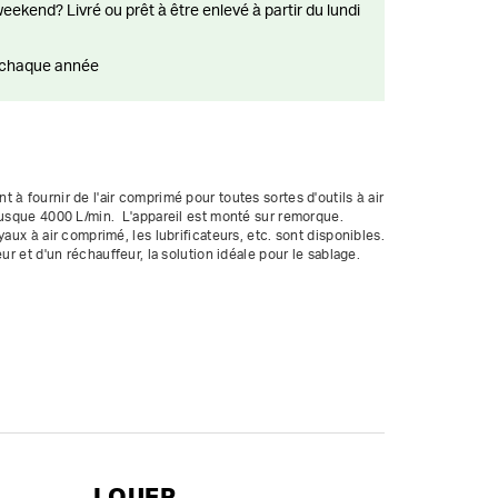
ts chaque année
à fournir de l'air comprimé pour toutes sortes d'outils à air 
jusque 4000 L/min.  L'appareil est monté sur remorque.

aux à air comprimé, les lubrificateurs, etc. sont disponibles. 
ur et d'un réchauffeur, la solution idéale pour le sablage.

 h par week-end / 40 h par semaine ; heures complémentaires 
ournalier
LOUER