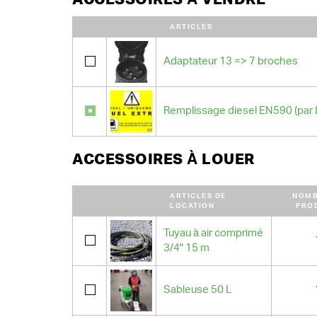
ARTICLES
Adaptateur 13 => 7 broches
Remplissage diesel EN590 (par 
ACCESSOIRES À LOUER
ARTICLES DE
NOMB
LOCATION
PRO
Tuyau à air comprimé
3/4" 15 m
Sableuse 50 L