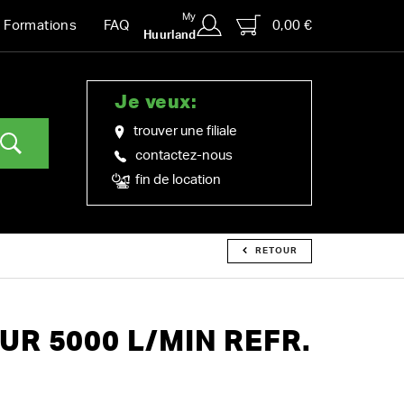
My
0,00 €
Formations
FAQ
Huurland
Je veux:
trouver une filiale
contactez-nous
fin de location
RETOUR
R 5000 L/MIN REFR.