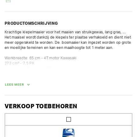
PRODUCTOMSCHRIJVING
Krachtige klepelmaaier voor het maaien van struikgewas, lang gras, ...  
Het maaisel wordt dankzij de klepels ter plaatse verhakseld en dient niet 
meer opgerakeld te worden. De  bosmaaier kan ingezet worden op grote 
en moeilijke terreinen en kan een maaihoogte tot 1 meter aan.

Werkbreedte: 65 cm - 4T motor Kawasaki

273 cm³ - 7,5 PK

maaihoogte: 0 tot 1m -- 38 losse klepels
AFMETINGEN (L X BR X H):
LEES MEER
157 cm x 83 cm x 86 cm
GEWICHT
VERKOOP TOEBEHOREN
155.00 kg