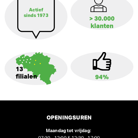
Actief
sinds 1973
> 30.000
klanten
13
filialen
94%
OPENINGSUREN
Maandag tot vrijdag: