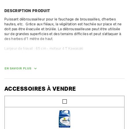
DESCRIPTION PRODUIT
Puissant débroussailleur pour le fauchage de broussailles, d'herbes 
hautes, etc.  Grâce aux fléaux, la végétation est hachée sur place et ne 
doit pas être évacuée et brûlée. La débroussailleuse peut être utilisée 
sur de grandes superficies et des terrains difficiles et peut s'attaquer à 
des herbes d'1 mètre de haut.

Largeur de travail : 65 cm - moteur 4 T Kawasaki

273 cm³ - 7,5 ch

Hauteur de coupe : 0-1 m -- 38 fléaux escamotables
EN SAVOIR PLUS
DIMENSIONS (L X L X H) :
157 cm x 83 cm x 86 cm
POIDS
ACCESSOIRES À VENDRE
155.00 kg