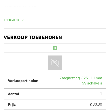
lengte zaagblad: 35 cm

kettingsnelheid bij max vermogen: 24 m/s

gewicht: 2,9 kg

batterij: 36 V

LEES MEER
Type accu: Li-Ion
GEWICHT
VERKOOP TOEBEHOREN
5.60 kg
Zaagketting .325"-1.1mm
59 schakels
1
€ 30,30