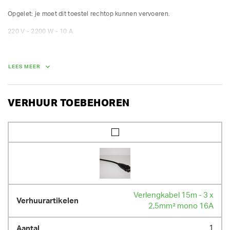
Opgelet: je moet dit toestel rechtop kunnen vervoeren. 

220 V - 2200 W - 10 A

2 kliefsnelheden, automatische terugloop

zowel horizontaal als verticaal gebruik
LEES MEER
AFMETINGEN (L X BR X H):
90 cm x 44 cm x 140 cm
GEWICHT
VERHUUR TOEBEHOREN
100.00 kg
Verlengkabel 15m - 3 x
2,5mm² mono 16A
1