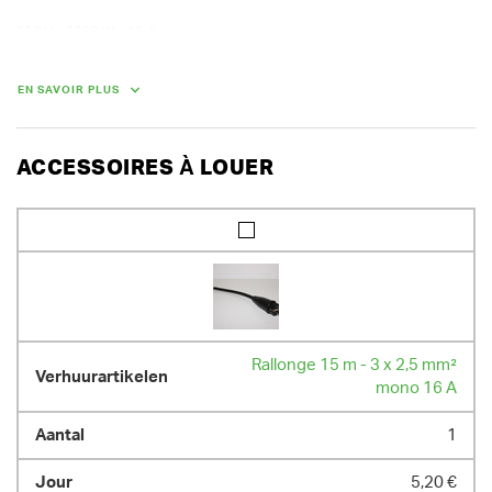
220 V - 2200 W - 10 A

2 vitesses de fendage, retour automatique

utilisation horizontale et verticale
EN SAVOIR PLUS
DIMENSIONS (L X L X H) :
90 cm x 44 cm x 140 cm
ACCESSOIRES À LOUER
POIDS
100.00 kg
Rallonge 15 m - 3 x 2,5 mm²
mono 16 A
1
5,20 €