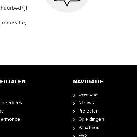
rhuurbedrijf
 renovatie,
FILIALEN
NAVIGATIE
Over ons
tmeerbeek
Nieuws
ge
Projecten
dermonde
Opleidingen
Vacatures
FAQ