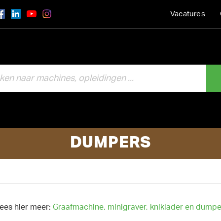
Vacatures
DUMPERS
Lees hier meer:
Graafmachine, minigraver, kniklader en dumpe