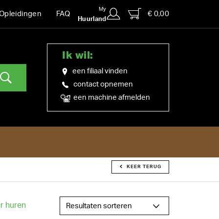
My
€ 0,00
Opleidingen
FAQ
Huurland
Ik wil:
een filiaal vinden
contact opnemen
een machine afmelden
KEER TERUG
r huren