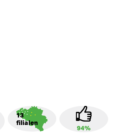
13
filialen
94%