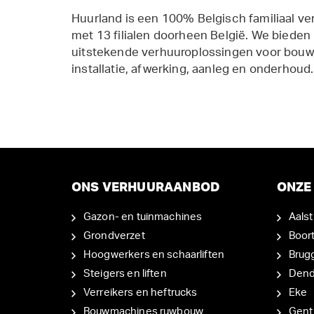
Huurland is een 100% Belgisch familiaal ve
met 13 filialen doorheen België. We bieden
uitstekende verhuuroplossingen voor bouw,
installatie, afwerking, aanleg en onderhoud.
ONS VERHUURAANBOD
ONZE 
Gazon- en tuinmachines
Aalst
Grondverzet
Boor
Hoogwerkers en schaarliften
Brug
Steigers en liften
Den
Verreikers en heftrucks
Eke
Bouwmachines ruwbouw
Gent