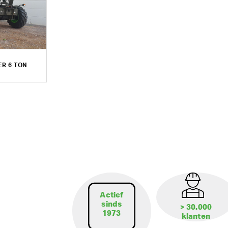
R 6 TON
Actief
sinds
> 30.000
1973
klanten