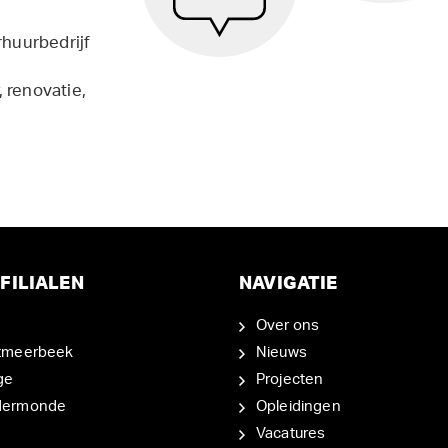
rhuurbedrijf
 renovatie,
FILIALEN
NAVIGATIE
Over ons
tmeerbeek
Nieuws
ge
Projecten
dermonde
Opleidingen
Vacatures