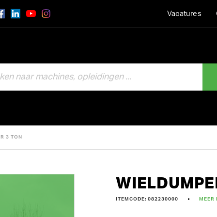
Vacatures
R 3 TON
WIELDUMPER
ITEMCODE: 082230000
MEER 