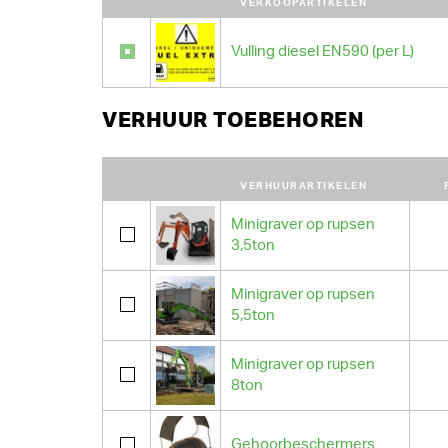
VERKOOPARTIKELEN
Vulling diesel EN590 (per L)
VERHUUR TOEBEHOREN
VERHUURARTIKELEN
Minigraver op rupsen
3,5ton
Minigraver op rupsen
5,5ton
Minigraver op rupsen
8ton
Gehoorbeschermers