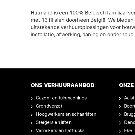
Huurland is een 100% Belgisch familiaal ve
met 13 filialen doorheen België. We bieden
uitstekende verhuuroplossingen voor bouw,
installatie, afwerking, aanleg en onderhoud.
ONS VERHUURAANBOD
ONZE 
Gazon- en tuinmachines
Aalst
Grondverzet
Boor
Hoogwerkers en schaarliften
Brug
Steigers en liften
Den
Verreikers en heftrucks
Eke