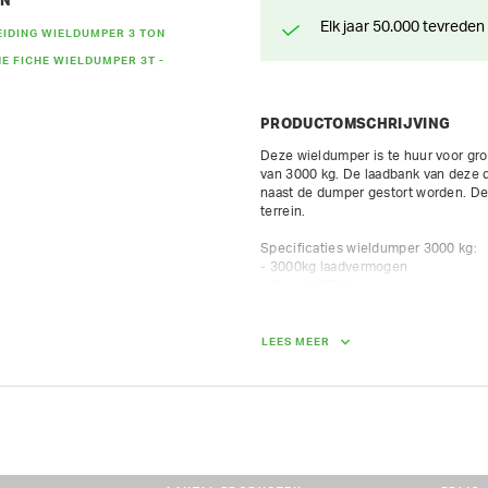
EN
Elk jaar 50.000 tevreden
EIDING WIELDUMPER 3 TON
E FICHE WIELDUMPER 3T -
PRODUCTOMSCHRIJVING
Deze wieldumper is te huur voor gro
van 3000 kg. De laadbank van deze d
naast de dumper gestort worden. De 
terrein.

Specificaties wieldumper 3000 kg: 

- 3000kg laadvermogen

- Diesel 35PK

- rijsnelheid: max. 25 km/h; hellinge
- “swivel-tipping”: scharnierende fro
- dumphoogte: 102 cm

LEES MEER
-  max 8 uur op teller per dag / 10.
dagtarief
AFMETINGEN (L X BR X H):
414 cm x 178.50 cm x 267 cm
GEWICHT