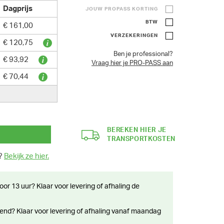
Dagprijs
JOUW PROPASS KORTING
BTW
€ 161,00
VERZEKERINGEN
€ 120,75
Ben je professional?
€ 93,92
Vraag hier je PRO-PASS aan
€ 70,44
BEREKEN HIER JE
TRANSPORTKOSTEN
n?
Bekijk ze hier.