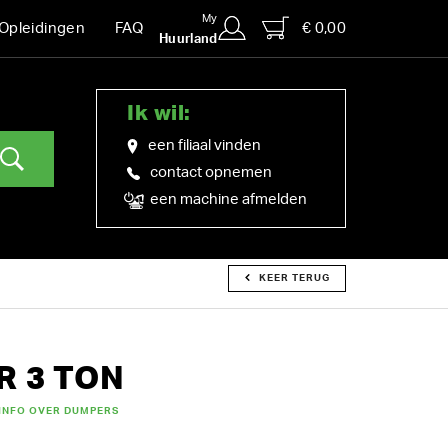
My
€ 0,00
Opleidingen
FAQ
Huurland
Ik wil:
een filiaal vinden
contact opnemen
een machine afmelden
KEER TERUG
 3 TON
INFO OVER DUMPERS