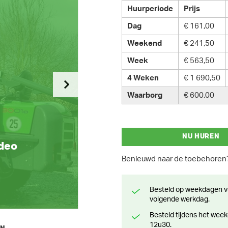
Huurperiode
Prijs
Dag
€ 161,00
Weekend
€ 241,50
Week
€ 563,50
4 Weken
€ 1 690,50
Waarborg
€ 600,00
NU HUREN
ideo
Benieuwd naar de toebehore
Besteld op weekdagen voor 13 uur? Klaar voor levering of afhaling de
volgende werkdag.
Besteld tijdens het weekend? Klaar voor levering of afhaling vanaf maandag
12u30.