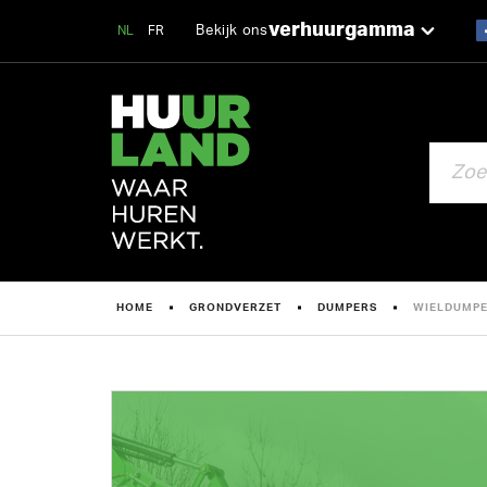
verhuurgamma
Bekijk ons
NL
FR
ZOEKEN
HOME
GRONDVERZET
DUMPERS
WIELDUMPE