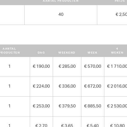
AANTAL PRODUCTEN
PRIJS
2550.00 kg
40
€ 2,5
AANTAL
4
PRODUCTEN
DAG
WEEKEND
WEEK
WEKEN
1
€ 190,00
€ 285,00
€ 570,00
€ 1 710,0
1
€ 224,00
€ 336,00
€ 672,00
€ 2 016,0
1
€ 253,00
€ 379,50
€ 885,50
€ 2 530,0
1
€ 2,70
€ 3,65
€ 5,40
€ 10,80