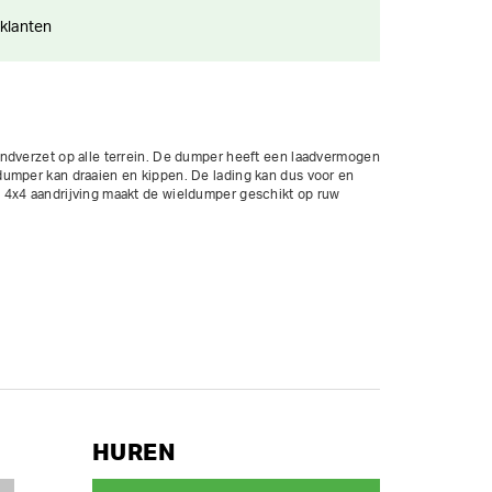
 klanten
ndverzet op alle terrein. De dumper heeft een laadvermogen 
umper kan draaien en kippen. De lading kan dus voor en 
4x4 aandrijving maakt de wieldumper geschikt op ruw 
n tot 50%

ntbak

8 uur per weekend; extra uren worden verrekend aan 1/8ste 
HUREN