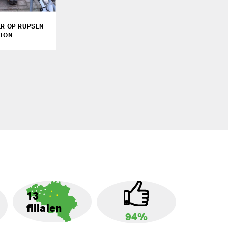
ER OP RUPSEN
TON
13
filialen
94%