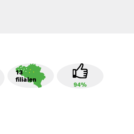
13
filialen
94%