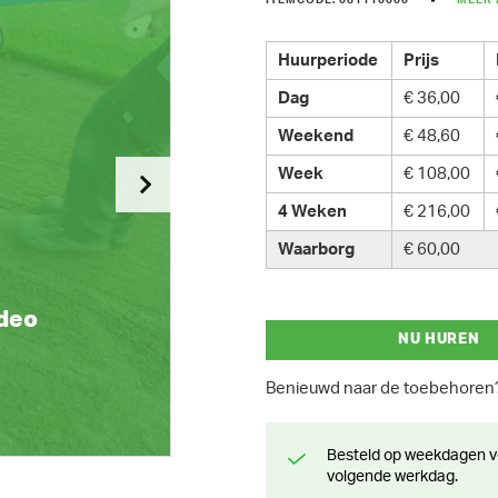
ITEMCODE: 081110000
MEER 
Huurperiode
Prijs
Dag
€ 36,00
Weekend
€ 48,60
Week
€ 108,00
4 Weken
€ 216,00
Waarborg
€ 60,00
ideo
NU HUREN
Benieuwd naar de toebehore
Besteld op weekdagen voor 13 uur? Klaar voor levering of afhaling de
volgende werkdag.