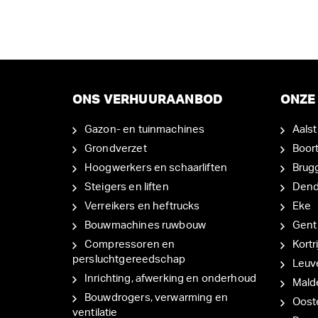
ONS VERHUURAANBOD
ONZE 
Gazon- en tuinmachines
Aalst
Grondverzet
Boor
Hoogwerkers en schaarliften
Brug
Steigers en liften
Den
Verreikers en heftrucks
Eke
Bouwmachines ruwbouw
Gent
Compressoren en
Kortri
persluchtgereedschap
Leuv
Inrichting, afwerking en onderhoud
Mal
Bouwdrogers, verwarming en
Oost
ventilatie