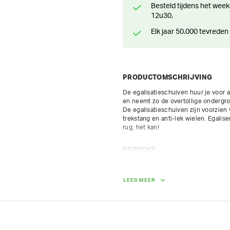
Besteld tijdens het weekend? Klaar voor levering of afhaling vanaf maandag
12u30.
Elk jaar 50.000 tevreden
PRODUCTOMSCHRIJVING
De egalisatieschuiven huur je voor a
en neemt zo de overtollige ondergron
De egalisatieschuiven zijn voorzien v
trekstang en anti-lek wielen. Egali
rug, het kan!
GEWICHT
23.00 kg
LEES MEER