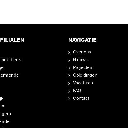
FILIALEN
NAVIGATIE
Over ons
tmeerbeek
Nieuws
ge
Projecten
dermonde
Opleidingen
Vacatures
FAQ
jk
Contact
en
degem
ende