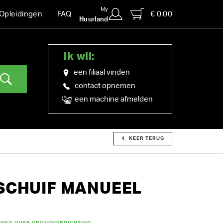
My
€ 0,00
Opleidingen
FAQ
Huurland
Ik wil:
een filiaal vinden
contact opnemen
een machine afmelden
KEER TERUG
SCHUIF MANUEEL