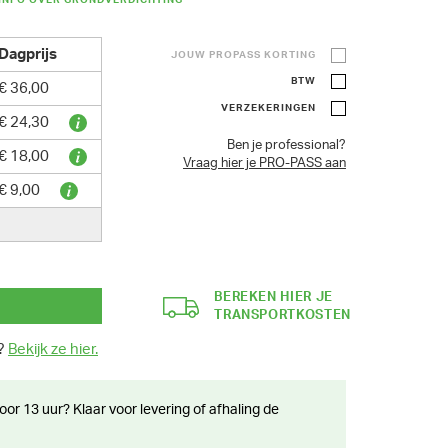
INFO OVER GRONDVERDICHTING
Dagprijs
JOUW PROPASS KORTING
BTW
€ 36,00
VERZEKERINGEN
€ 24,30
Ben je professional?
€ 18,00
Vraag hier je PRO-PASS aan
€ 9,00
BEREKEN HIER JE
TRANSPORTKOSTEN
n?
Bekijk ze hier.