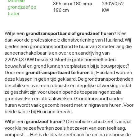
Mobiele
365 cm x 180 cm x
230V/0,52
grondzeef op
196 cm
KW
trailer
Wil je een
grondtransportband of grondzeef huren
? Kies
dan voor de professionele dienstverlening van Huurland. Wij
bieden een grondtransportband te huur van 3 meter lang die
aaneenschakelbaar is en over een aandrijving van
220V/0,37KW beschikt. Moet je grote hoeveelheden
bouwafval en grond kunnen verplaatsen bij je bouwproject?
Door een
grondtransportband te huren
bij Huurland worden
deze klussen in geen tijd geklaard. De grondtransportbanden
beschikken over een robuuste en degelijke uitwerking zodat
ze geschikt zijn voor uiteenlopende toepassingen zoals
grondwerken en afbraakwerken. Grondtransportbanden
huren wordt vaak gecombineerd met minigravers huren. Voor
beide kan je bij Huurland terecht.
Wil je een
grondzeef huren
? De mobiele schudzeef is ideaal
voor kleine zeefwerken zoals het zeven van een teeltlaag,
compost, .... Het is de ideale zeefmachine om na de bouw, de