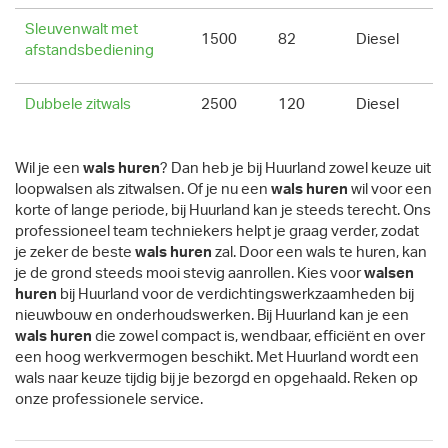
Sleuvenwalt met
1500
82
Diesel
afstandsbediening
Dubbele zitwals
2500
120
Diesel
Wil je een
wals huren
? Dan heb je bij Huurland zowel keuze uit
loopwalsen als zitwalsen. Of je nu een
wals huren
wil voor een
korte of lange periode, bij Huurland kan je steeds terecht. Ons
professioneel team techniekers helpt je graag verder, zodat
je zeker de beste
wals huren
zal. Door een wals te huren, kan
je de grond steeds mooi stevig aanrollen. Kies voor
walsen
huren
bij Huurland voor de verdichtingswerkzaamheden bij
nieuwbouw en onderhoudswerken. Bij Huurland kan je een
wals huren
die zowel compact is, wendbaar, efficiënt en over
een hoog werkvermogen beschikt. Met Huurland wordt een
wals naar keuze tijdig bij je bezorgd en opgehaald. Reken op
onze professionele service.