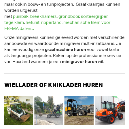
maar ook in bouw- en tuinprojecten. Graafkraantjes kunnen
worden uitgerust
met
puinbak
,
breekhamers
,
grondboor
,
sorteergrijper
,
tegelklem
,
hefunit
,
rippertand,
mechanische klem voor
EBEMA dallen...
Onze minigravers kunnen geleverd worden met verschillende
aanbouwdelen waardoor de minigraver multi-inzetbaar is. Je
kan eenvoudig onze
graafmachine huren
voor zowel korte
als langdurige projecten. Reken op de professionele service
van Huurland wanneer je een
minigraver huren
wil.
WIELLADER OF KNIKLADER HUREN