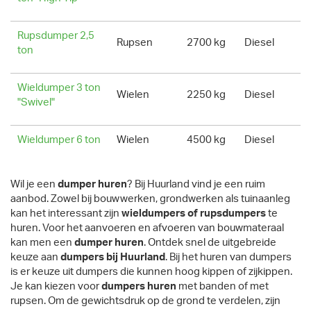
Rupsdumper 2,5
Rupsen
2700 kg
Diesel
ton
Wieldumper 3 ton
Wielen
2250 kg
Diesel
"Swivel"
Wieldumper 6 ton
Wielen
4500 kg
Diesel
Wil je een
dumper huren
? Bij Huurland vind je een ruim
aanbod. Zowel bij bouwwerken, grondwerken als tuinaanleg
kan het interessant zijn
wieldumpers of rupsdumpers
te
huren. Voor het aanvoeren en afvoeren van bouwmateraal
kan men een
dumper huren
. Ontdek snel de uitgebreide
keuze aan
dumpers bij Huurland
. Bij het huren van dumpers
is er keuze uit dumpers die kunnen hoog kippen of zijkippen.
Je kan kiezen voor
dumpers huren
met banden of met
rupsen. Om de gewichtsdruk op de grond te verdelen, zijn