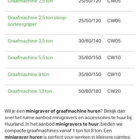
Graafmachine 2,5 ton
25/50/120
CW05
Graafmachine 2,5 ton sloop-
25/50/120
CW05
sorteergrijper
Graafmachine 3,5 ton
30/60/140
CW05
Graafmachine 5,5 ton
35/60/150
CW10
Graafmachine 8 ton
35/80/150
CW10
Graafmachine 13 ton
50/80/180
CW20
Wil je een
minigraver of graafmachine huren
? Bekijk dan
snel het ruime aanbod minigravers en accessoires te huur bij
Huurland. In het aanbod
minigravers te huur
, bieden we
compacte graafmachines vanaf 1 ton tot 8 ton. Een
minigraver huren
is perfect voor werken in kleinere ruimtes,