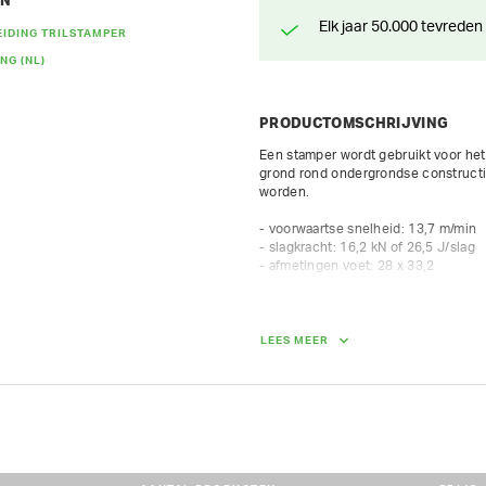
EN
Elk jaar 50.000 tevreden
IDING TRILSTAMPER
NG (NL)
PRODUCTOMSCHRIJVING
Een stamper wordt gebruikt voor het 
grond rond ondergrondse constructie
worden.

- voorwaartse snelheid: 13,7 m/min

- slagkracht: 16,2 kN of 26,5 J/slag

- afmetingen voet: 28 x 33,2

- 4-takt benzinemotor

- tankinhoud 3 L, autonomie 3 u

Altijd rechtopstaand vervoeren.
LEES MEER
AFMETINGEN (L X BR X H):
76 cm x 43 cm x 104 cm
GEWICHT
66.00 kg