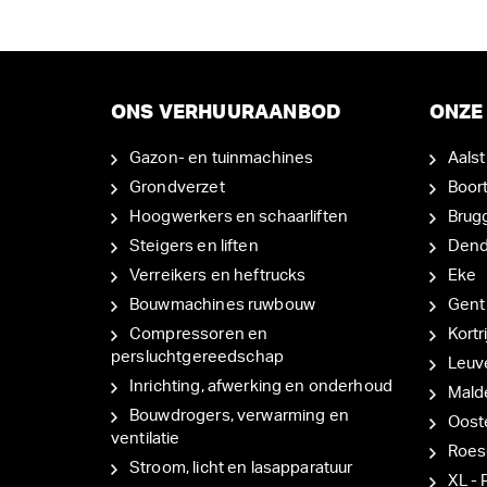
ONS VERHUURAANBOD
ONZE 
Gazon- en tuinmachines
Aalst
Grondverzet
Boor
Hoogwerkers en schaarliften
Brug
Steigers en liften
Den
Verreikers en heftrucks
Eke
Bouwmachines ruwbouw
Gent
Compressoren en
Kortri
persluchtgereedschap
Leuv
Inrichting, afwerking en onderhoud
Mal
Bouwdrogers, verwarming en
Oost
ventilatie
Roes
Stroom, licht en lasapparatuur
XL - 