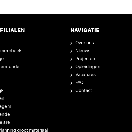
FILIALEN
NAVIGATIE
Over ons
tmeerbeek
Nieuws
ge
Projecten
dermonde
Opleidingen
Vacatures
FAQ
jk
Contact
en
degem
ende
elare
Planning groot materiaal