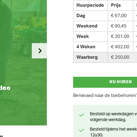
Huurperiode
Prijs
Dag
€ 67,00
Weekend
€ 90,45
Week
€ 201,00
4 Weken
€ 402,00
Waarborg
€ 250,00
NU HUREN
ideo
Benieuwd naar de toebehore
Besteld op weekdagen voor 13 uur? Klaar voor levering of afhaling de
volgende werkdag.
Besteld tijdens het weekend? Klaar voor levering of afhaling vanaf maandag
12u30.