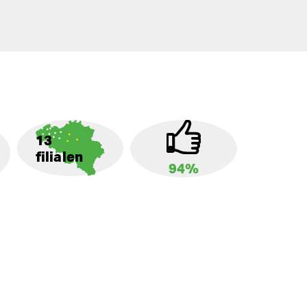
13
filialen
94%