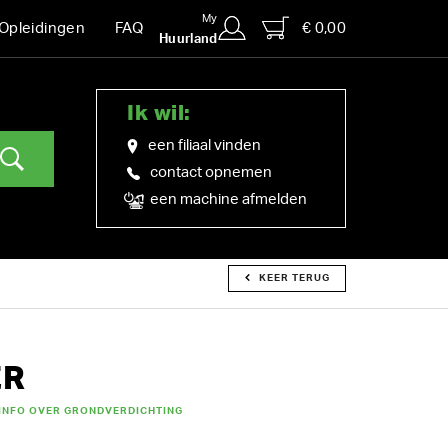
My
€ 0,00
Opleidingen
FAQ
Huurland
Ik wil:
een filiaal vinden
contact opnemen
een machine afmelden
KEER TERUG
ER
INFO OVER GRONDVERDICHTING