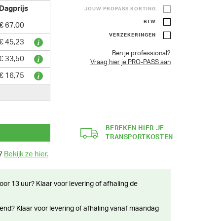
Dagprijs
JOUW PROPASS KORTING
BTW
€ 67,00
VERZEKERINGEN
€ 45,23
Ben je professional?
€ 33,50
Vraag hier je PRO-PASS aan
€ 16,75
BEREKEN HIER JE
TRANSPORTKOSTEN
n?
Bekijk ze hier.