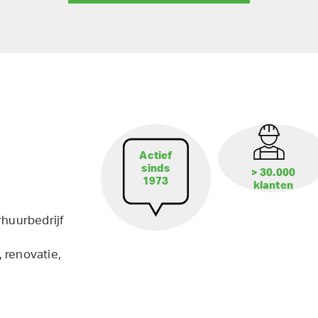
Actief
sinds
> 30.000
1973
klanten
rhuurbedrijf
 renovatie,