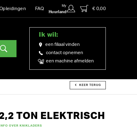
My
€ 0,00
Opleidingen
FAQ
Huurland
Ik wil:
een filiaal vinden
contact opnemen
een machine afmelden
KEER TERUG
2,2 TON ELEKTRISCH
INFO OVER KNIKLADERS