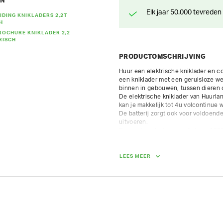
EN
Elk jaar 50.000 tevreden
IDING KNIKLADERS 2,2T
H
OCHURE KNIKLADER 2,2
RISCH
PRODUCTOMSCHRIJVING
Huur een elektrische kniklader en c
een kniklader met een geruisloze wer
binnen in gebouwen, tussen dieren o
De elektrische kniklader van Huurlan
kan je makkelijk tot 4u volcontinue w
De batterij zorgt ook voor voldoend
uitvoeren. 

De machine heft een pallet van 1000
Huurland verhuurt de versie met neer
- rijsnelheid 0-20 km/h

LEES MEER
- kiplast 2054 kg

- nuttig hefvermogen aan de grond 1
- nuttig hefvermogen op 1 m 1140 kg
- hefhoogte 245 cm

- Lithium ion batterij 390 Ah

- Laadtijd 8u

- brede skidbanden 31 x 15.5 - 15
