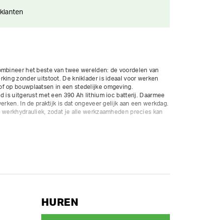
 klanten
ombineer het beste van twee werelden: de voordelen van 
king zonder uitstoot. De kniklader is ideaal voor werken 
f op bouwplaatsen in een stedelijke omgeving.  

d is uitgerust met een 390 Ah lithium ioc batterij. Daarmee 
erken. In de praktijk is dat ongeveer gelijk aan een werkdag. 
e werkhydrauliek, zodat je alle werkzaamheden precies kan 
 kg van de grond.

klapbaar dak. 

590 kg



HUREN