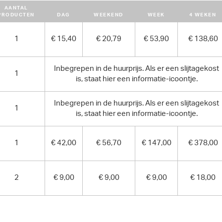
AANTAL
PRODUCTEN
DAG
WEEKEND
WEEK
4 WEKEN
AFMETINGEN (L X BR X H):
383 cm x 140 cm x 230 cm
1
€ 15,40
€ 20,79
€ 53,90
€ 138,60
GEWICHT
2400.00 kg
Inbegrepen in de huurprijs. Als er een slijtagekost
1
is, staat hier een informatie-icoontje.
Inbegrepen in de huurprijs. Als er een slijtagekost
1
is, staat hier een informatie-icoontje.
1
€ 42,00
€ 56,70
€ 147,00
€ 378,00
2
€ 9,00
€ 9,00
€ 9,00
€ 18,00