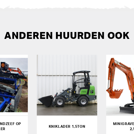
ANDEREN HUURDEN OOK
NDZEEF OP
MINIGRAV
KNIKLADER 1,5TON
LER
2