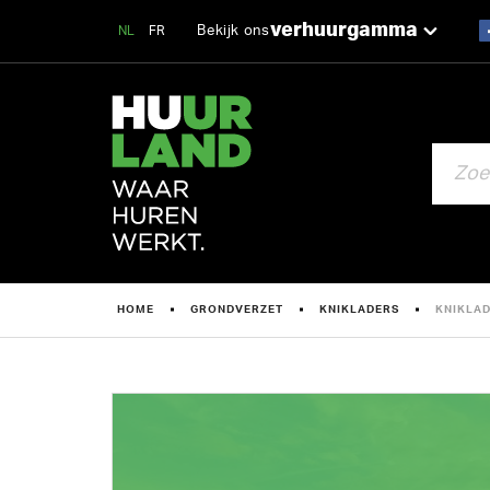
verhuurgamma
Bekijk ons
NL
FR
ZOEKEN
HOME
GRONDVERZET
KNIKLADERS
KNIKLAD