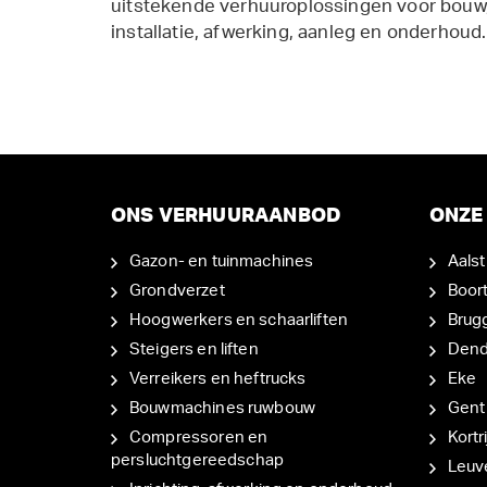
uitstekende verhuuroplossingen voor bouw,
installatie, afwerking, aanleg en onderhoud.
ONS VERHUURAANBOD
ONZE 
Gazon- en tuinmachines
Aalst
Grondverzet
Boor
Hoogwerkers en schaarliften
Brug
Steigers en liften
Den
Verreikers en heftrucks
Eke
Bouwmachines ruwbouw
Gent
Compressoren en
Kortri
persluchtgereedschap
Leuv