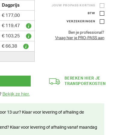
Dagprijs
JOUW PROPASS KORTING
BTW
€ 177,00
VERZEKERINGEN
€ 119,47
Ben je professional?
€ 103,25
Vraag hier je PRO-PASS aan
€ 66,38
BEREKEN HIER JE
TRANSPORTKOSTEN
n?
Bekijk ze hier.