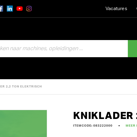
Vacatures
ER 2,2 TON ELEKTRISCH
KNIKLADER 
ITEMCODE: 083222000
MEER 