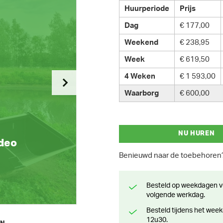
Huurperiode
Prijs
Dag
€ 177,00
Weekend
€ 238,95
Week
€ 619,50
4 Weken
€ 1 593,00
Waarborg
€ 600,00
NU HUREN
ideo
Benieuwd naar de toebehore
Besteld op weekdagen voor 13 uur? Klaar voor levering of afhaling de
volgende werkdag.
Besteld tijdens het weekend? Klaar voor levering of afhaling vanaf maandag
12u30.