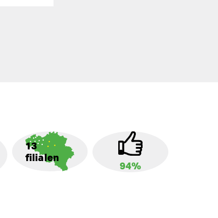
13
filialen
94%