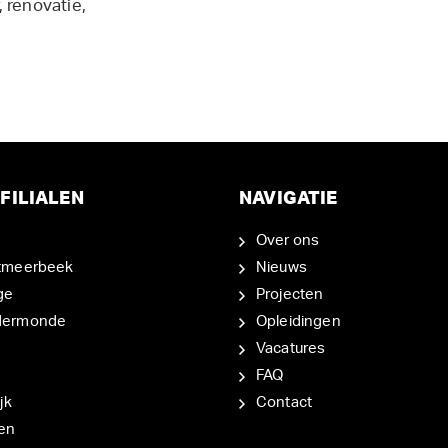
 renovatie,
FILIALEN
NAVIGATIE
Over ons
tmeerbeek
Nieuws
ge
Projecten
dermonde
Opleidingen
Vacatures
FAQ
jk
Contact
en