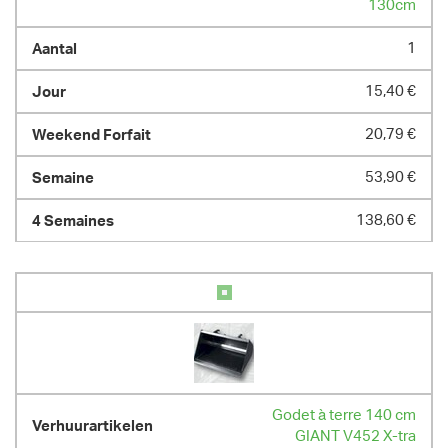
130cm
POIDS
1
2400.00 kg
15,40 €
20,79 €
53,90 €
138,60 €
Godet à terre 140 cm
GIANT V452 X-tra