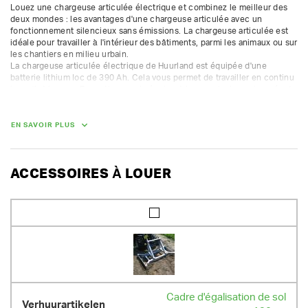
Louez une chargeuse articulée électrique et combinez le meilleur des 
deux mondes : les avantages d'une chargeuse articulée avec un 
fonctionnement silencieux sans émissions. La chargeuse articulée est 
idéale pour travailler à l'intérieur des bâtiments, parmi les animaux ou sur 
les chantiers en milieu urbain.

La chargeuse articulée électrique de Huurland est équipée d'une 
batterie lithium Ioc de 390 Ah. Cela vous permet de travailler en continu 
jusqu'à 4 heures. En pratique, cela équivaut à peu près à une journée de 
travail. La batterie fournit également une hydraulique de travail 
suffisante pour que vous puissiez effectuer tous les travaux avec 
précision.

EN SAVOIR PLUS
La machine soulève une palette de 1000 kg du sol.

Huurland loue la version avec toit pliant.

- vitesse de conduite 0-20 km/h

ACCESSOIRES À LOUER
- charge de basculement 2054 kg

- capacité de levage effective au sol 1590 kg

- capacité de levage utile à 1 m 1140 kg

- hauteur de levage 245 cm

- Batterie lithium-ion 390 Ah

- Temps de charge 8h

- pneus à patins larges 31 x 15,5 – 15
DIMENSIONS (L X L X H) :
Cadre d'égalisation de sol
383 cm x 140 cm x 230 cm