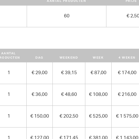
aan 1/8ste dagtarief
AANTAL PRODUCTEN
PRIJS
AFMETINGEN (L X BR X H):
60
€ 2,5
304 cm x 140 cm x 241 cm
GEWICHT
2600.00 kg
AANTAL
RODUCTEN
DAG
WEEKEND
WEEK
4 WEKEN
1
€ 29,00
€ 39,15
€ 87,00
€ 174,00
1
€ 36,00
€ 48,60
€ 108,00
€ 216,00
1
€ 150,00
€ 202,50
€ 525,00
€ 1 575,00
1
€ 127,00
€ 171,45
€ 381,00
€ 1 143,00