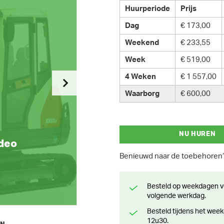
Huurperiode
Prijs
Dag
€ 173,00
Weekend
€ 233,55
Week
€ 519,00
4 Weken
€ 1 557,00
Waarborg
€ 600,00
NU HUREN
ideo
Benieuwd naar de toebehore
Besteld op weekdagen voor 13 uur? Klaar voor levering of afhaling de
volgende werkdag.
Besteld tijdens het weekend? Klaar voor levering of afhaling vanaf maandag
12u30.