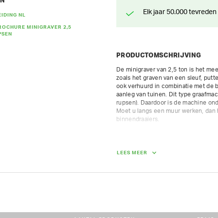
EN
Elk jaar 50.000 tevreden
IDING NL
OCHURE MINIGRAVER 2,5
PSEN
PRODUCTOMSCHRIJVING
De minigraver van 2,5 ton is het me
zoals het graven van een sleuf, putten
ook verhuurd in combinatie met de 
aanleg van tuinen. Dit type graafmac
rupsen). Daardoor is de machine onda
Moet u langs een muur werken, dan hu
binnendraaiers.

Prijs incl graafbak naar keuze.  Spo
max graafdiepte 2,49 m

LEES MEER
max storthoogte 4,36 m

Steeds inclusief gratis bakken naar k
- sleuvenbak: 25 cm

- Graafbak met tanden: 50 cm

- Kofferbak: 120 cm

- inhoud brandstoftank: 45 l

 max 8 uur op teller per dag / 10.8 uur per weekend / 40u per week; extra uren worden verrekend 