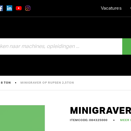
Vacatures
 8 TON
MINIGRAVER OP RUPSEN 2,5TON
MINIGRAVER
ITEMCODE: 084325000
MEER 