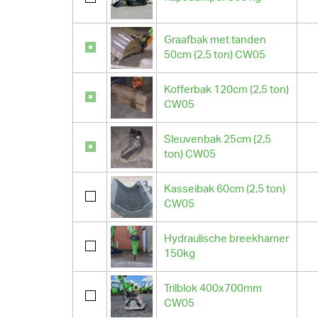
Graafbak met tanden
50cm (2,5 ton) CW05
Kofferbak 120cm (2,5 ton)
CW05
Sleuvenbak 25cm (2,5
ton) CW05
Kasseibak 60cm (2,5 ton)
CW05
Hydraulische breekhamer
150kg
Trilblok 400x700mm
CW05