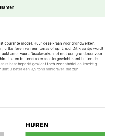
 klanten
est courante model. Huur deze kraan voor grondwerken, 
, uitkofferen van een terras of oprit, e.d. Dit kraantje wordt 
breekhamer voor afbraakwerken, of met een grondboor voor 
hine is een buitendraaier (contergewicht komt buiten de 
nks haar beperkt gewicht toch zeer stabiel en krachtig. 
urt u beter een 3,5 tons minigraver, dat zijn 
orbreedte 140 cm.

euze:

HUREN