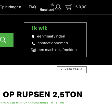
My
€ 0,00
Opleidingen
FAQ
Huurland
Ik wil:
een filiaal vinden
contact opnemen
een machine afmelden
KEER TERUG
 OP RUPSEN 2,5TON
INFO OVER MINI-GRAAFMACHINES TOT 8 TON