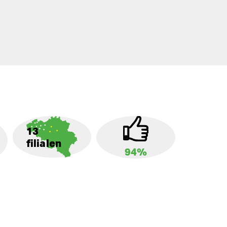
13
filialen
94%