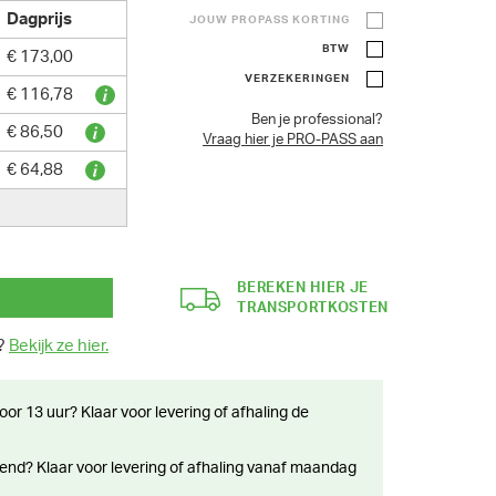
Dagprijs
JOUW PROPASS KORTING
BTW
€ 173,00
VERZEKERINGEN
€ 116,78
Ben je professional?
€ 86,50
Vraag hier je PRO-PASS aan
€ 64,88
BEREKEN HIER JE
TRANSPORTKOSTEN
n?
Bekijk ze hier.