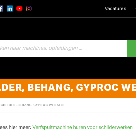
Vacatures
LDER, BEHANG, GYPROC W
SCHILDER, BEHANG, GYPROC WERKEN
Lees hier meer:
Verfspuitmachine huren voor schilderwerken