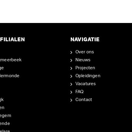
FILIALEN
NAVIGATIE
Over ons
tmeerbeek
Nieuws
ge
Projecten
dermonde
Opleidingen
Vacatures
FAQ
jk
Contact
en
degem
ende
elare