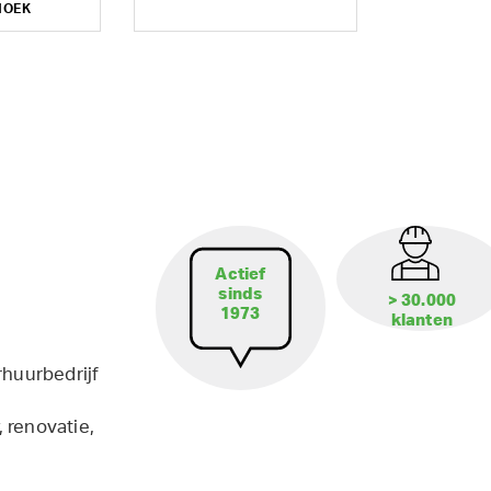
HOEK
Actief
sinds
> 30.000
1973
klanten
rhuurbedrijf
 renovatie,