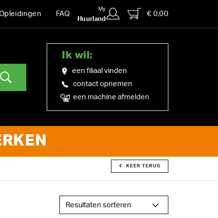
My
€ 0,00
Opleidingen
FAQ
Huurland
Ik wil:
een filiaal vinden
contact opnemen
een machine afmelden
ERKEN
KEER TERUG