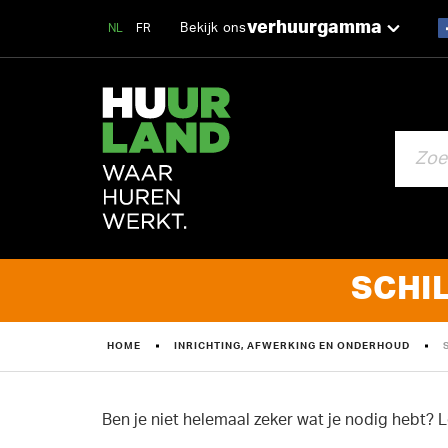
verhuurgamma
Bekijk ons
NL
FR
ZOEKEN
SCHI
HOME
INRICHTING, AFWERKING EN ONDERHOUD
Ben je niet helemaal zeker wat je nodig hebt? 