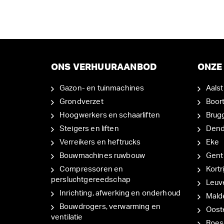
ONS VERHUURAANBOD
ONZE 
Gazon- en tuinmachines
Aalst
Grondverzet
Boor
Hoogwerkers en schaarliften
Brug
Steigers en liften
Den
Verreikers en heftrucks
Eke
Bouwmachines ruwbouw
Gent
Compressoren en
Kortri
persluchtgereedschap
Leuv
Inrichting, afwerking en onderhoud
Mal
Bouwdrogers, verwarming en
Oost
ventilatie
Roes