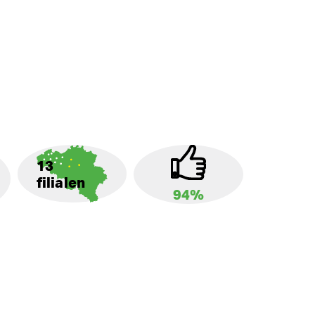
13
filialen
94%