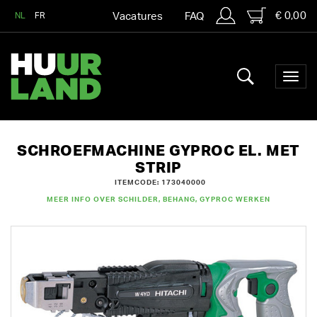
€ 0,00
NL
FR
Vacatures
FAQ
SCHROEFMACHINE GYPROC EL. MET
STRIP
ITEMCODE: 173040000
MEER INFO OVER SCHILDER, BEHANG, GYPROC WERKEN