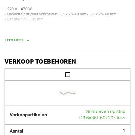
- 220 V - 470 W

- Capaciteit drywall schroeven: 3,6 x 25-40 mm / 3,9 x 25-40 mm

- Lengte(mm): 335 mm

- Toerental onbelast: 4700 t.p.m.

- Gereedschapsopname: "1/4"" Zeskant"

- Standaard toebehoren: 1 Philipsbit nr.2 (136,4 mm), 1 Kunststof koffer
LEES MEER
GEWICHT
1.70 kg
VERKOOP TOEBEHOREN
Schroeven op strip
D3.6x35L 50x20 stuks
1