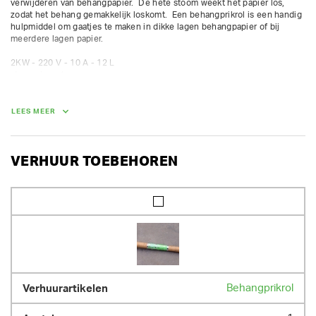
verwijderen van behangpapier.  De hete stoom weekt het papier los, 
zodat het behang gemakkelijk loskomt.  Een behangprikrol is een handig 
hulpmiddel om gaatjes te maken in dikke lagen behangpapier of bij 
meerdere lagen papier.

2KW - 220 V - 10 A - 12 L

stoomslang 4 m

opvullen met 9 L gedemineraliseerd  water

stoomtijd 2u. 30 min
LEES MEER
VERHUUR TOEBEHOREN
Behangprikrol