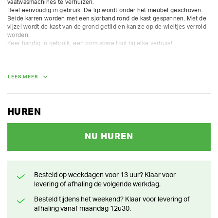
vaatwasmachines te verhuizen.

Heel eenvoudig in gebruik. De lip wordt onder het meubel geschoven. 
Beide karren worden met een sjorband rond de kast gespannen. Met de 
vijzel wordt de kast van de grond getild en kan ze op de wieltjes verrold 
worden.

Zeer handig in gebruik, een onmisbare tool bij elke verhuis!

Te verplaatsen goederen mogen tot op 1 cm van de grond staan.

hefvermogen 600 kg
LEES MEER
GEWICHT
8.00 kg
HUREN
NU HUREN
Besteld op weekdagen voor 13 uur? Klaar voor
levering of afhaling de volgende werkdag.
Besteld tijdens het weekend? Klaar voor levering of
afhaling vanaf maandag 12u30.