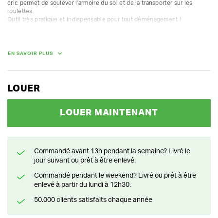
cric permet de soulever l'armoire du sol et de la transporter sur les 
roulettes.

Outil très pratique et indispensable pour tout déménagement !

Les objets à transporter peuvent être soulevés du sol jusque 1 cm.

capacité de levage 600 kg
EN SAVOIR PLUS
POIDS
8.00 kg
LOUER
LOUER MAINTENANT
Commandé avant 13h pendant la semaine? Livré le
jour suivant ou prêt à être enlevé.
Commandé pendant le weekend? Livré ou prêt à être
enlevé à partir du lundi à 12h30.
50.000 clients satisfaits chaque année