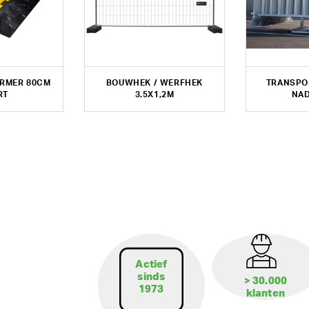
RMER 80CM
BOUWHEK / WERFHEK
TRANSPO
RT
3.5X1,2M
NA
Actief
sinds
> 30.000
1973
klanten