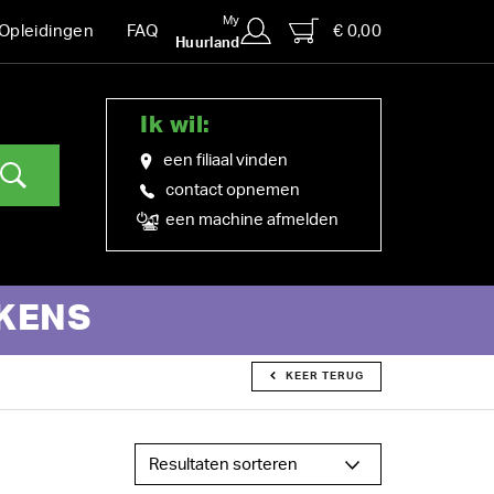
My
€ 0,00
Opleidingen
FAQ
Huurland
Ik wil:
een filiaal vinden
contact opnemen
een machine afmelden
KENS
KEER TERUG