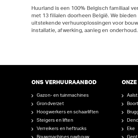
Huurland is een 100% Belgisch familiaal ve
met 13 filialen doorheen België. We bieden
uitstekende verhuuroplossingen voor bouw,
installatie, afwerking, aanleg en onderhoud.
ONS VERHUURAANBOD
ONZE 
Gazon- en tuinmachines
Aalst
Grondverzet
Boor
Hoogwerkers en schaarliften
Brug
Steigers en liften
Den
Verreikers en heftrucks
Eke
Bouwmachines ruwbouw
Gent