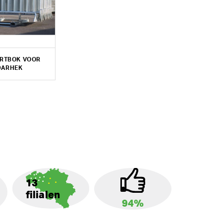
RTBOK VOOR
DARHEK
13
filialen
94%