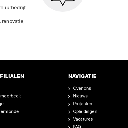
rhuurbedrijf
 renovatie,
FILIALEN
NAVIGATIE
Over ons
tmeerbeek
Nieuws
ge
Projecten
dermonde
Opleidingen
Vacatures
FAQ