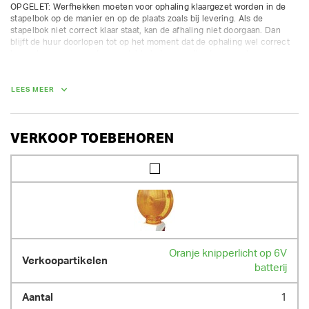
OPGELET: Werfhekken moeten voor ophaling klaargezet worden in de 
stapelbok op de manier en op de plaats zoals bij levering. Als de 
stapelbok niet correct klaar staat, kan de afhaling niet doorgaan. Dan 
blijft de huur doorlopen tot op het moment dat de ophaling wel correct 
kan gebeuren en moeten we dubbele transportkosten aanrekenen.
GEWICHT
LEES MEER
15.00 kg
VERKOOP TOEBEHOREN
Oranje knipperlicht op 6V
batterij
1