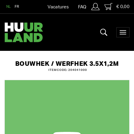
€ 0,00
NL
FR
Vacatures
FAQ
BOUWHEK / WERFHEK 3.5X1,2M
ITEMCODE: 204041000