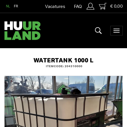
€ 0,00
NL
FR
Vacatures
FAQ
WATERTANK 1000 L
ITEMCODE: 204310000