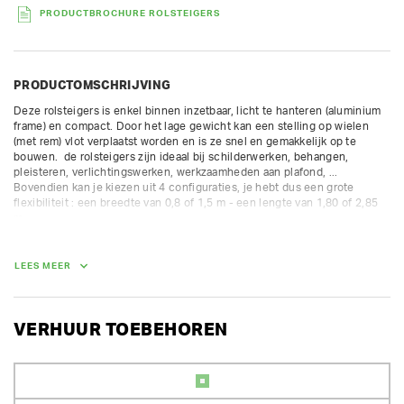
PRODUCTBROCHURE ROLSTEIGERS
PRODUCTOMSCHRIJVING
Deze rolsteigers is enkel binnen inzetbaar, licht te hanteren (aluminium 
frame) en compact. Door het lage gewicht kan een stelling op wielen 
(met rem) vlot verplaatst worden en is ze snel en gemakkelijk op te 
bouwen.  de rolsteigers zijn ideaal bij schilderwerken, behangen, 
pleisteren, verlichtingswerken, werkzaamheden aan plafond, ... 
Bovendien kan je kiezen uit 4 configuraties, je hebt dus een grote 
flexibiliteit : een breedte van 0,8 of 1,5 m - een lengte van 1,80 of 2,85 
m.

Alle onderdelen (plateaus, leuningen, kantplanken en zijsteunen) zijn 
inbegrepen in de prijs.

LEES MEER
steigerhoogte: 11,60 m

stahoogte: 10,35 m

werkhoogte: 12,35 m

VERHUUR TOEBEHOREN