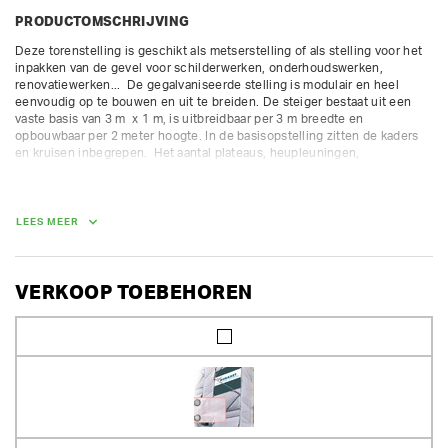
PRODUCTOMSCHRIJVING
Deze torenstelling is geschikt als metserstelling of als stelling voor het 
inpakken van de gevel voor schilderwerken, onderhoudswerken, 
renovatiewerken...  De gegalvaniseerde stelling is modulair en heel 
eenvoudig op te bouwen en uit te breiden. De steiger bestaat uit een 
vaste basis van 3 m  x 1 m, is uitbreidbaar per 3 m breedte en 
opbouwbaar per 2 meter hoogte. In de basisopstelling zitten de kaders 
en kruisen inbegrepen.  Het aantal plateaus, heupleuningen, 
gevelankers, zeilen, kantplanken, zijsteunen kan je naar keuze 
toevoegen.

 We adviseren je graag voor de juiste opstelling.

De waarborg van gratis onderdelen wordt niet meegeteld in de 
LEES MEER
voorgestelde waarborgsom. Voor andere onderdelen rekenen we een 
extra waarborg aan. 

Belastingsklasse 4 (300 lg/m²) - beschikbaar met ladderkaders en 
VERKOOP TOEBEHOREN
doorloopkaders.  Enkel geschikt voor een vaste opstelling.