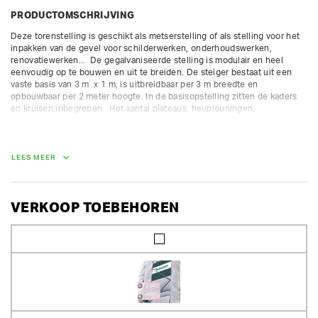
PRODUCTOMSCHRIJVING
Deze torenstelling is geschikt als metserstelling of als stelling voor het 
inpakken van de gevel voor schilderwerken, onderhoudswerken, 
renovatiewerken...  De gegalvaniseerde stelling is modulair en heel 
eenvoudig op te bouwen en uit te breiden. De steiger bestaat uit een 
vaste basis van 3 m  x 1 m, is uitbreidbaar per 3 m breedte en 
opbouwbaar per 2 meter hoogte. In de basisopstelling zitten de kaders 
en kruisen inbegrepen.  Het aantal plateaus, heupleuningen, 
gevelankers, zeilen, kantplanken, zijsteunen kan je naar keuze 
toevoegen.

 We adviseren je graag voor de juiste opstelling.

De waarborg van gratis onderdelen wordt niet meegeteld in de 
LEES MEER
voorgestelde waarborgsom. Voor andere onderdelen rekenen we een 
extra waarborg aan. 

Belastingsklasse 4 (300 lg/m²) - beschikbaar met ladderkaders en 
VERKOOP TOEBEHOREN
doorloopkaders.  Enkel geschikt voor een vaste opstelling.