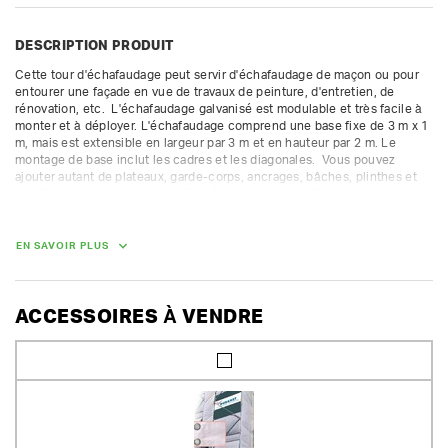
DESCRIPTION PRODUIT
Cette tour d'échafaudage peut servir d'échafaudage de maçon ou pour 
entourer une façade en vue de travaux de peinture, d'entretien, de 
rénovation, etc.  L'échafaudage galvanisé est modulable et très facile à 
monter et à déployer. L'échafaudage comprend une base fixe de 3 m x 1 
m, mais est extensible en largeur par 3 m et en hauteur par 2 m. Le 
montage de base inclut les cadres et les diagonales.  Vous pouvez 
ajouter autant de plateaux, garde-corps, ancrages, bâches, plinthes et 
stabilisateurs que vous souhaitez. Nous vous conseillons avec plaisir 
pour une structure correcte.

La caution des pièces gratuites n'est pas compris dans la caution 
EN SAVOIR PLUS
proposée. Nous facturons une caution supplémentaire pour les autres 
pièces.

Classe 4 (300 kg/m²) - fourni avec les cadres ouverts et fermés.  
ACCESSOIRES À VENDRE
Convient uniquement pour une installation fixe.