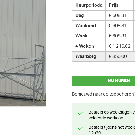
Huurperiode
Prijs
Dag
€ 608,31
Weekend
€ 608,31
Week
€ 608,31
4 Weken
€ 1 216,62
Waarborg
€ 850,00
NU HUREN
Benieuwd naar de toebehore
Besteld op weekdagen voor 13 uur? Klaar voor levering of afhaling de
volgende werkdag.
Besteld tijdens het weekend? Klaar voor levering of afhaling vanaf maandag
12u30.