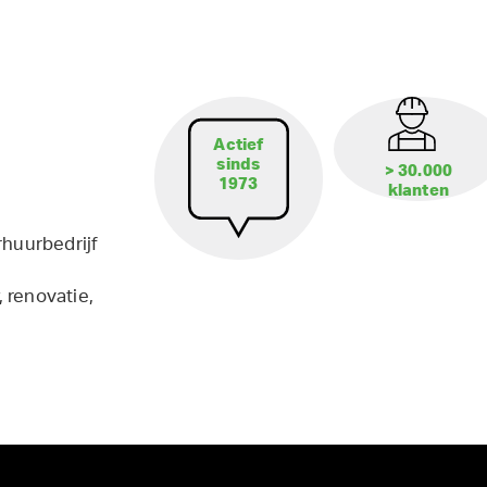
Actief
sinds
> 30.000
1973
klanten
rhuurbedrijf
 renovatie,