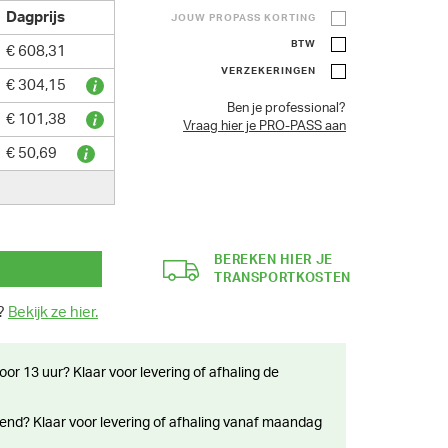
Dagprijs
JOUW PROPASS KORTING
BTW
€ 608,31
VERZEKERINGEN
€ 304,15
Ben je professional?
€ 101,38
Vraag hier je PRO-PASS aan
€ 50,69
BEREKEN HIER JE
TRANSPORTKOSTEN
n?
Bekijk ze hier.