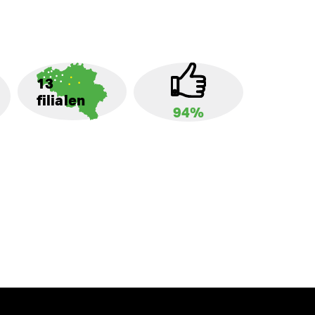
13
filialen
94%