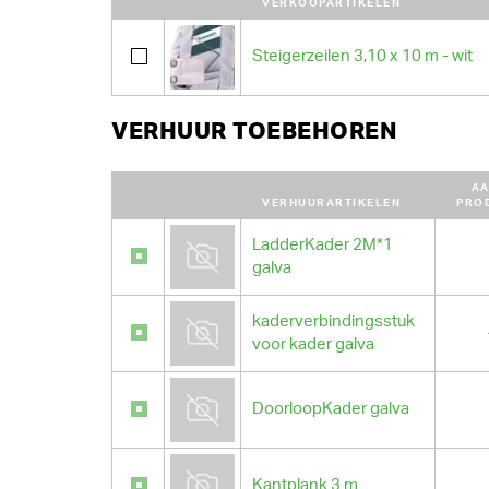
VERKOOPARTIKELEN
Steigerzeilen 3,10 x 10 m - wit
VERHUUR TOEBEHOREN
AA
VERHUURARTIKELEN
PRO
LadderKader 2M*1
galva
kaderverbindingsstuk
voor kader galva
DoorloopKader galva
Kantplank 3 m