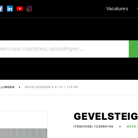
Vacatures
LLINGEN
GEVELSTEIGER 9 X 14 = 126 M²
GEVELSTEIGE
ITEMCODE: 123090140
MEER 