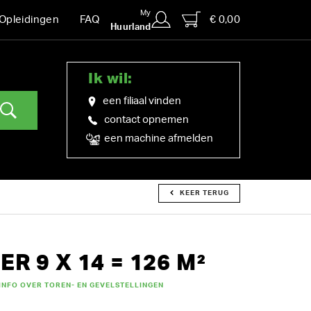
My
€ 0,00
Opleidingen
FAQ
Huurland
Ik wil:
een filiaal vinden
contact opnemen
een machine afmelden
KEER TERUG
R 9 X 14 = 126 M²
INFO OVER TOREN- EN GEVELSTELLINGEN