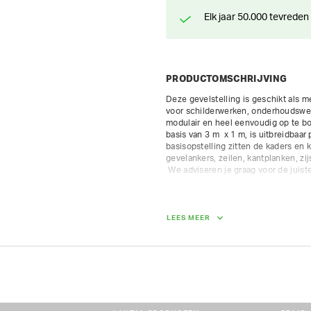
Elk jaar 50.000 tevreden
PRODUCTOMSCHRIJVING
Deze gevelstelling is geschikt als me
voor schilderwerken, onderhoudswerk
modulair en heel eenvoudig op te bou
basis van 3 m  x 1 m, is uitbreidbaa
basisopstelling zitten de kaders en 
gevelankers, zeilen, kantplanken, zi
 We adviseren je graag voor de juiste opstelling.

De waarborg van gratis onderdelen w
andere onderdelen rekenen we een ex
Belastingsklasse 4 (300 lg/m²) - bes
LEES MEER
geschikt voor een vaste opstelling.