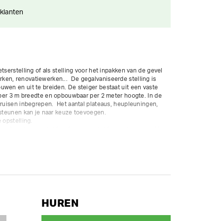
 klanten
tserstelling of als stelling voor het inpakken van de gevel 
en, renovatiewerken...  De gegalvaniseerde stelling is 
wen en uit te breiden. De steiger bestaat uit een vaste 
r per 3 m breedte en opbouwbaar per 2 meter hoogte. In de 
kruisen inbegrepen.  Het aantal plateaus, heupleuningen, 
jsteunen kan je naar keuze toevoegen.

ordt niet meegeteld in de voorgestelde waarborgsom. Voor 
tra waarborg aan. 

chikbaar met ladderkaders en doorloopkaders.  Enkel 
HUREN