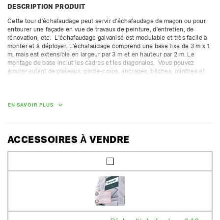
DESCRIPTION PRODUIT
Cette tour d'échafaudage peut servir d'échafaudage de maçon ou pour 
entourer une façade en vue de travaux de peinture, d'entretien, de 
rénovation, etc.  L'échafaudage galvanisé est modulable et très facile à 
monter et à déployer. L'échafaudage comprend une base fixe de 3 m x 1 
m, mais est extensible en largeur par 3 m et en hauteur par 2 m. Le 
montage de base inclut les cadres et les diagonales.  Vous pouvez 
ajouter autant de plateaux, garde-corps, ancrages, bâches, plinthes et 
stabilisateurs que vous souhaitez. Nous vous conseillons avec plaisir 
pour une structure correcte.

La caution des pièces gratuites n'est pas compris dans la caution 
proposée. Nous facturons une caution supplémentaire pour les autres 
EN SAVOIR PLUS
pièces.

Classe 4 (300 kg/m²) - fourni avec les cadres ouverts et fermés.  
Convient uniquement pour une installation fixe.
ACCESSOIRES À VENDRE