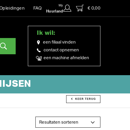
My
€ 0,00
Opleidingen
FAQ
Huurland
Ik wil:
een filiaal vinden
contact opnemen
een machine afmelden
HIJSEN
KEER TERUG