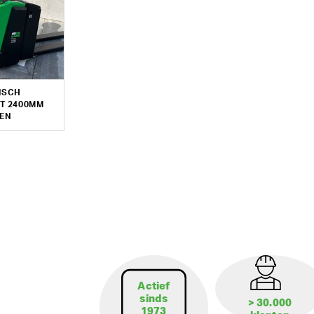
ISCH
T 2400MM
EN
Actief
sinds
> 30.000
1973