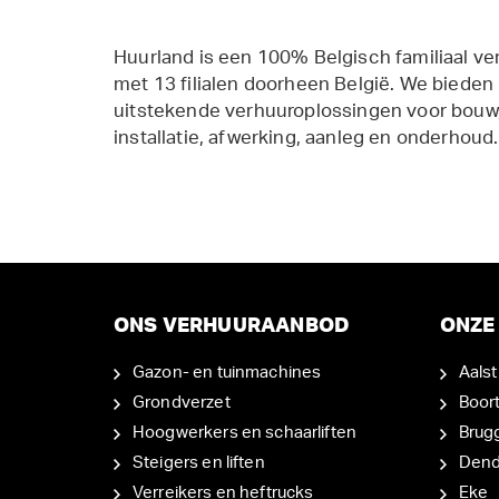
Huurland is een 100% Belgisch familiaal ve
met 13 filialen doorheen België. We bieden
uitstekende verhuuroplossingen voor bouw,
installatie, afwerking, aanleg en onderhoud.
ONS VERHUURAANBOD
ONZE 
Gazon- en tuinmachines
Aalst
Grondverzet
Boor
Hoogwerkers en schaarliften
Brug
Steigers en liften
Den
Verreikers en heftrucks
Eke