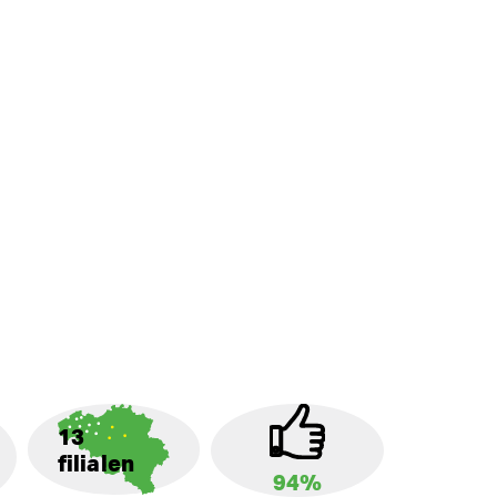
13
filialen
94%