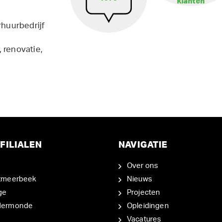
klanten
rhuurbedrijf
 renovatie,
FILIALEN
NAVIGATIE
Over ons
tmeerbeek
Nieuws
ge
Projecten
dermonde
Opleidingen
Vacatures