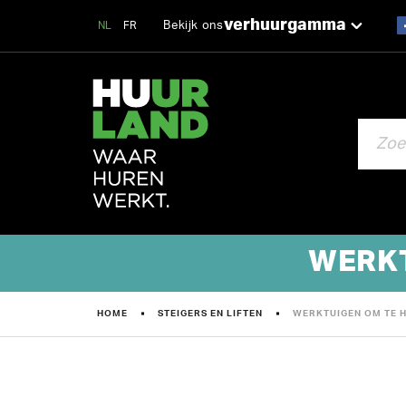
verhuurgamma
Bekijk ons
NL
FR
ZOEKEN
WERKT
HOME
STEIGERS EN LIFTEN
WERKTUIGEN OM TE H