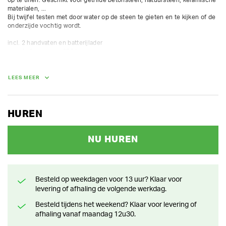
materialen, ...

Bij twijfel testen met door water op de steen te gieten en te kijken of de 
onderzijde vochtig wordt.

incl. 2 handvaten en batterijlader

max. hefvermogen 250 kg

afmetingen zuigplaat 260x420mm

voorzien van hefoog voor kraan
LEES MEER
GEWICHT
14.00 kg
HUREN
NU HUREN
Besteld op weekdagen voor 13 uur? Klaar voor
levering of afhaling de volgende werkdag.
Besteld tijdens het weekend? Klaar voor levering of
afhaling vanaf maandag 12u30.