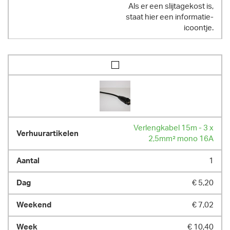
Als er een slijtagekost is,
staat hier een informatie-
icoontje.
Verlengkabel 15m - 3 x
2,5mm² mono 16A
1
€ 5,20
€ 7,02
€ 10,40